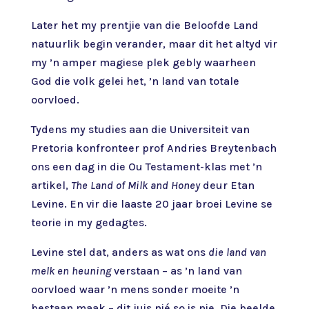
Later het my prentjie van die Beloofde Land
natuurlik begin verander, maar dit het altyd vir
my ’n amper magiese plek gebly waarheen
God die volk gelei het, ’n land van totale
oorvloed.
Tydens my studies aan die Universiteit van
Pretoria konfronteer prof Andries Breytenbach
ons een dag in die Ou Testament-klas met ’n
artikel,
The Land of Milk and Honey
deur Etan
Levine. En vir die laaste 20 jaar broei Levine se
teorie in my gedagtes.
Levine stel dat, anders as wat ons
die land van
melk en heuning
verstaan – as ’n land van
oorvloed waar ’n mens sonder moeite ’n
bestaan maak – dit juis nié so is nie. Die beelde