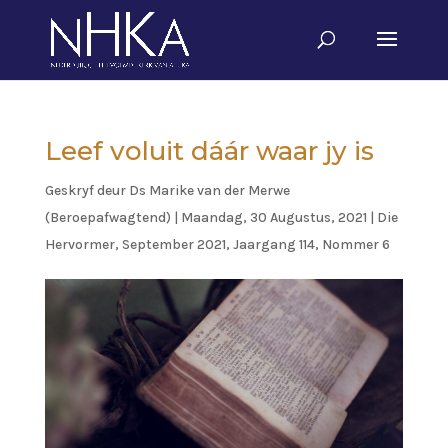
Leef voluit dáár waar jy is
Geskryf deur
Ds Marike van der Merwe
(Beroepafwagtend)
|
Maandag, 30 Augustus, 2021
|
Die
Hervormer
,
September 2021, Jaargang 114, Nommer 6