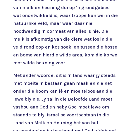
van melk en heuning dui op ’n grondgebied
wat onontwikkeld is, waar troppe kan wei in die
natuurlike veld, maar waar daar nie
noodwendig ’n oormaat van alles is nie. Die
melk is afkomstig van die diere wat los in die
veld rondloop en kos soek, en tussen die bosse
en bome van hierdie wilde area, kom die korwe
met wilde heuning voor.
Met ander woorde, dit is ’n land waar jy steeds
met moeite ’n bestaan gaan maak en nie net
onder die boom kan lê en moeiteloos aan die
lewe bly nie. Jy sal in die Beloofde Land moet
vashou aan God en naby God moet lewe om
staande te bly. Israel se voortbestaan in die
Land van Melk en Heuning het van hul
verhouding en hul verbond met God afgehang