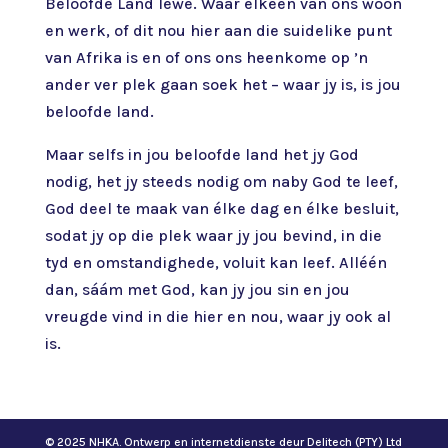
Beloofde Land lewe. Waar elkeen van ons woon
en werk, of dit nou hier aan die suidelike punt
van Afrika is en of ons ons heenkome op ’n
ander ver plek gaan soek het – waar jy is, is jou
beloofde land.
Maar selfs in jou beloofde land het jy God
nodig, het jy steeds nodig om naby God te leef,
God deel te maak van élke dag en élke besluit,
sodat jy op die plek waar jy jou bevind, in die
tyd en omstandighede, voluit kan leef. Alléén
dan, sáám met God, kan jy jou sin en jou
vreugde vind in die hier en nou, waar jy ook al
is.
© 2025 NHKA. Ontwerp en internetdienste deur Delitech (PTY) Ltd