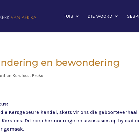
TUIS
DIE WOORD
GESP
wondering en bewondering
ent en Kersfees
,
Preke
tus:
 die Kersgebeure handel, skets vir ons die geboorteverhaal
t Kersfees. Dit roep herinneringe en assosiasies op by oud 
er gemaak.