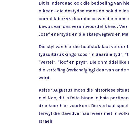
Dit is inderdaad ook die bedoeling van hier
elkeen—die destydse mens én ook die leser
oomblik bekyk deur die oë van die mense w
bewus van ons verantwoordelikheid. Vier 
Josef enersyds en die
skaapwagters
en Ma
Die styl van hierdie hoofstuk laat verder
tydsuitdrukkings soos “in daardie tyd”, “t
“vertel”, “loof en prys”. Die onmiddellik
die
vertelling (verkondiging)
daarvan anders
word.
Keiser
Augustus
moes die historiese situas
nie! Nee, dit is feite binne ‘n baie perti
drie keer hier voorkom. Die verhaal speel
terwyl die Dawidverhaal weer met ‘n volkst
Israel!