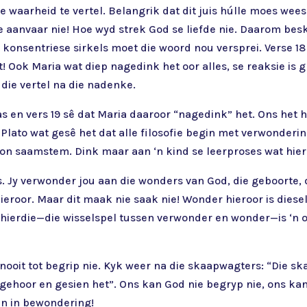
e waarheid te vertel. Belangrik dat dit juis húlle moes wees
e aanvaar nie! Hoe wyd strek God se liefde nie. Daarom bes
s konsentriese sirkels moet die woord nou versprei. Verse 1
Ook Maria wat diep nagedink het oor alles, se reaksie is gr
a die vertel na die nadenke.
s en vers 19 sê dat Maria daaroor “nagedink” het. Ons het h
s Plato wat gesê het dat alle filosofie begin met verwonder
kon saamstem. Dink maar aan ‘n kind se leerproses wat hierd
s. Jy verwonder jou aan die wonders van God, die geboorte,
eroor. Maar dit maak nie saak nie! Wonder hieroor is diesel
 hierdie—die wisselspel tussen verwonder en wonder—is ‘n 
ter nooit tot begrip nie. Kyk weer na die skaapwagters: “Die
le gehoor en gesien het”. Ons kan God nie begryp nie, ons k
an in bewondering!