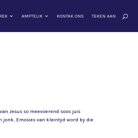
REK
AMPTELIK
KONTAK ONS
TEKEN AAN
 van Jesus so meevoerend soos juis
en jonk. Emosies van kleintyd word by die