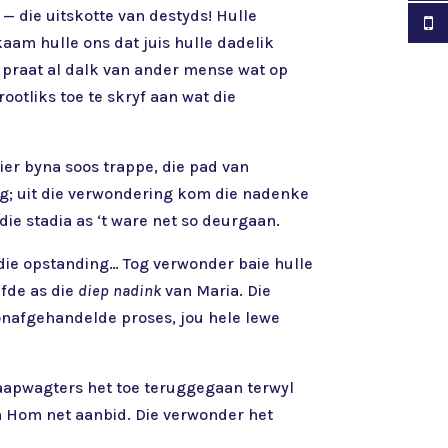
 — die uitskotte van destyds! Hulle
kaam hulle ons dat juis hulle dadelik
8 praat al dalk van ander mense wat op
ootliks toe te skryf aan wat die
ier byna soos trappe, die pad van
ing; uit die verwondering kom die nadenke
ie stadia as ‘t ware net so deurgaan.
 die opstanding… Tog verwonder baie hulle
fde as die
diep nadink
van Maria. Die
onafgehandelde proses, jou hele lewe
 skaapwagters het toe teruggegaan terwyl
an Hom net aanbid. Die verwonder het