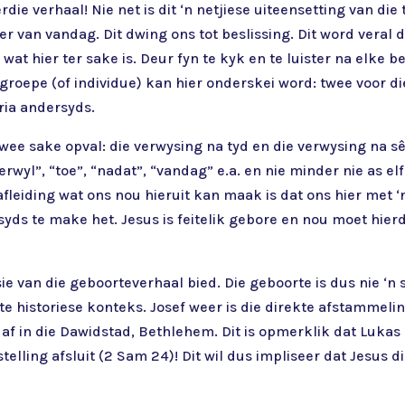
die verhaal! Nie net is dit ‘n netjiese uiteensetting van die
 van vandag. Dit dwing ons tot beslissing. Dit word veral 
at hier ter sake is. Deur fyn te kyk en te luister na elke 
groepe (of individue) kan hier onderskei word: twee voor d
ria andersyds.
 twee sake opval: die verwysing na tyd en die verwysing na s
erwyl”, “toe”, “nadat”, “vandag” e.a. en nie minder nie as el
e afleiding wat ons nou hieruit kan maak is dat ons hier met
yds te make het. Jesus is feitelik gebore en nou moet hie
ie van die geboorteverhaal bied. Die geboorte is dus nie ‘n s
nente historiese konteks. Josef weer is die direkte afstamme
 af in die Dawidstad, Bethlehem. Dit is opmerklik dat Lukas 
elling afsluit (2 Sam 24)! Dit wil dus impliseer dat Jesus di