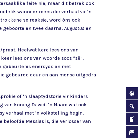
 tersaaklike feite nie, maar dit betrek ook
duidelik wanneer mens die verhaal vir ‘n
betrokkene se reaksie, word óns ook
ie geboorte en twee daarna.
Augustus
en
ê/praat. Heelwat kere lees ons van
f keer lees ons van woorde soos “sê”,
 ‘n gebeurtenis enersyds en met
rdie gebeurde deur en aan mense uitgedra
prokie of ‘n slaaptydstorie vir kinders
ling van koning Dawid. ‘n Naam wat ook
sy verhaal met ‘n volkstelling begin,
e beloofde Messias is, die Verlosser van