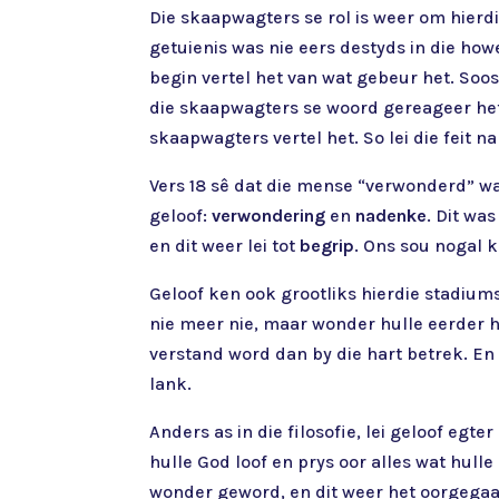
Die skaapwagters se rol is weer om hierdi
getuienis was nie eers destyds in die how
begin vertel het van wat gebeur het. Soo
die skaapwagters se woord gereageer het! 
skaapwagters vertel het. So lei die feit n
Vers 18 sê dat die mense “verwonderd” wa
geloof:
verwondering
en
nadenke
. Dit wa
en dit weer lei tot
begrip
. Ons sou nogal 
Geloof ken ook grootliks hierdie stadium
nie meer nie, maar wonder hulle eerder hi
verstand word dan by die hart betrek. En
lank.
Anders as in die filosofie, lei geloof eg
hulle God loof en prys oor alles wat hul
wonder geword, en dit weer het oorgega