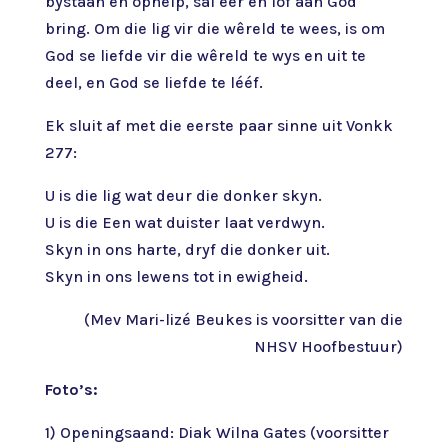
bystaan en ophelp, sal eer en lof aan God
bring. Om die lig vir die wêreld te wees, is om
God se liefde vir die wêreld te wys en uit te
deel, en God se liefde te lééf.
Ek sluit af met die eerste paar sinne uit Vonkk
277:
U is die lig wat deur die donker skyn.
U is die Een wat duister laat verdwyn.
Skyn in ons harte, dryf die donker uit.
Skyn in ons lewens tot in ewigheid.
(Mev Mari-lizé Beukes is voorsitter van die
NHSV Hoofbestuur)
Foto’s:
1) Openingsaand: Diak Wilna Gates (voorsitter