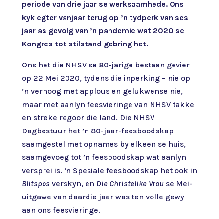
periode van drie jaar se werksaamhede. Ons
kyk egter vanjaar terug op ’n tydperk van ses
jaar as gevolg van ’n pandemie wat 2020 se
Kongres tot stilstand gebring het.
Ons het die NHSV se 80-jarige bestaan gevier
op 22 Mei 2020, tydens die inperking – nie op
’n verhoog met applous en gelukwense nie,
maar met aanlyn feesvieringe van NHSV takke
en streke regoor die land. Die NHSV
Dagbestuur het ’n 80-jaar-feesboodskap
saamgestel met opnames by elkeen se huis,
saamgevoeg tot ’n feesboodskap wat aanlyn
versprei is. ’n Spesiale feesboodskap het ook in
Blitspos
verskyn, en
Die Christelike Vrou
se Mei-
uitgawe van daardie jaar was ten volle gewy
aan ons feesvieringe.