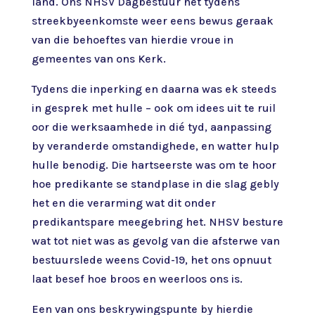
land. Ons NHSV Dagbestuur het tydens
streekbyeenkomste weer eens bewus geraak
van die behoeftes van hierdie vroue in
gemeentes van ons Kerk.
Tydens die inperking en daarna was ek steeds
in gesprek met hulle – ook om idees uit te ruil
oor die werksaamhede in dié tyd, aanpassing
by veranderde omstandighede, en watter hulp
hulle benodig. Die hartseerste was om te hoor
hoe predikante se standplase in die slag gebly
het en die verarming wat dit onder
predikantspare meegebring het. NHSV besture
wat tot niet was as gevolg van die afsterwe van
bestuurslede weens Covid-19, het ons opnuut
laat besef hoe broos en weerloos ons is.
Een van ons beskrywingspunte by hierdie