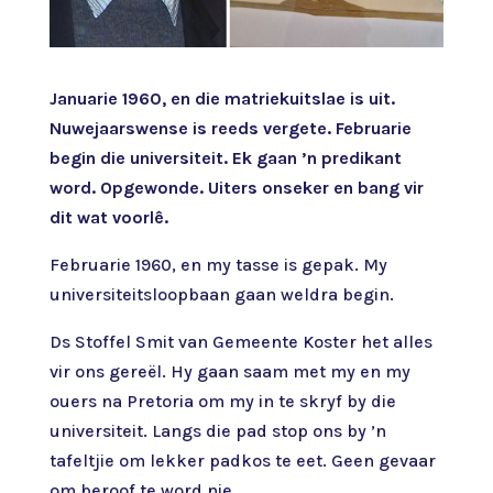
Januarie 1960, en die matriekuitslae is uit.
Nuwejaarswense is reeds vergete. Februarie
begin die universiteit. Ek gaan ’n predikant
word. Opgewonde. Uiters onseker en bang vir
dit wat voorlê.
Februarie 1960, en my tasse is gepak. My
universiteitsloopbaan gaan weldra begin.
Ds Stoffel Smit van Gemeente Koster het alles
vir ons gereël. Hy gaan saam met my en my
ouers na Pretoria om my in te skryf by die
universiteit. Langs die pad stop ons by ’n
tafeltjie om lekker padkos te eet. Geen gevaar
om beroof te word nie.