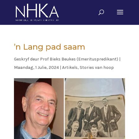
’n Lang pad saam
Geskryf deur
Prof Bieks Beukes (Emerituspredikant)
|
Maandag, 1 Julie, 2024
|
Artikels
,
Stories van hoop