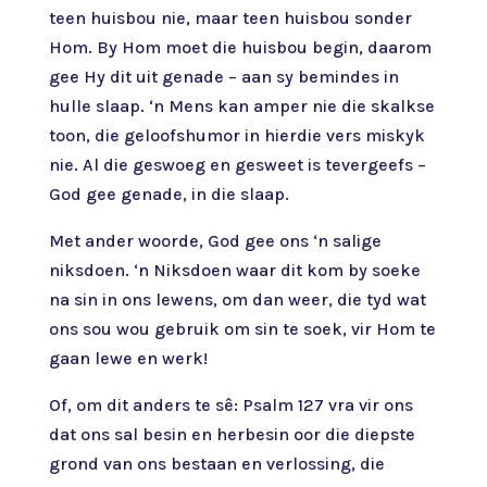
teen huisbou nie, maar teen huisbou sonder
Hom. By Hom moet die huisbou begin, daarom
gee Hy dit uit genade – aan sy bemindes in
hulle slaap. ‘n Mens kan amper nie die skalkse
toon, die geloofshumor in hierdie vers miskyk
nie. Al die geswoeg en gesweet is tevergeefs –
God gee genade, in die slaap.
Met ander woorde, God gee ons ‘n salige
niksdoen. ‘n Niksdoen waar dit kom by soeke
na sin in ons lewens, om dan weer, die tyd wat
ons sou wou gebruik om sin te soek, vir Hom te
gaan lewe en werk!
Of, om dit anders te sê: Psalm 127 vra vir ons
dat ons sal besin en herbesin oor die diepste
grond van ons bestaan en verlossing, die