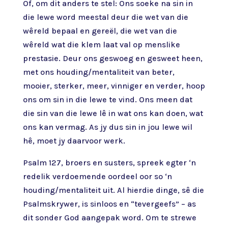
Of, om dit anders te stel: Ons soeke na sin in
die lewe word meestal deur die wet van die
wêreld bepaal en gereël, die wet van die
wêreld wat die klem laat val op menslike
prestasie. Deur ons geswoeg en gesweet heen,
met ons houding/mentaliteit van beter,
mooier, sterker, meer, vinniger en verder, hoop
ons om sin in die lewe te vind. Ons meen dat
die sin van die lewe lê in wat ons kan doen, wat
ons kan vermag. As jy dus sin in jou lewe wil
hê, moet jy daarvoor werk.
Psalm 127, broers en susters, spreek egter ‘n
redelik verdoemende oordeel oor so ‘n
houding/mentaliteit uit. Al hierdie dinge, sê die
Psalmskrywer, is sinloos en “tevergeefs” – as
dit sonder God aangepak word. Om te strewe