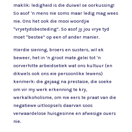
maklik: ledigheid is die duiwel se oorkussing!
So asof ‘n mens nie soms maar ledig mag wees
nie. Ons het ook die mooi woordjie
“vryetydsbesteding”. So asof jy jou vrye tyd
moet “bestee” op een of ander manier.
Hierdie siening, broers en susters, wil ek
beweer, het in ‘n groot mate gelei tot ‘n
oorverhitte arbeidsetiek wat ons kultuur (en
dikwels ook ons eie persoonlike lewens)
kenmerk: die gejaag na prestasie, die soeke
om vir my werk erkenning te kry,
werkalkoholisme, om nie eers te praat van die
negatiewe uitloopsels daarvan soos
verwaardelose huisgesinne en afwesige ouers
nie.