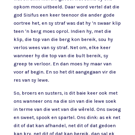
opkom mooi uitbeeld. Daar word vertel dat die
god Sisifus een keer teenoor die ander gode
oortree het, en sy straf was dat hy ‘n swaar klip
teen ‘n berg moes oprol. Indien hy, met die
klip, die top van die berg kon bereik, sou hy
verlos wees van sy straf. Net om, elke keer
wanneer hy die top van die bult bereik, sy
greep te verloor. En dan moes hy maar van
voor af begin. En so het dit aangegaan vir die
res van sy lewe.
So, broers en susters, is dit baie keer ook met
ons wanneer ons na die sin van die lewe soek
in terme van die wet van die wêreld. Ons swoeg
en sweet, spook en spartel. Ons dink: as ek net
dit of dat kan afhandel, net dit of dat gedoen
kan kry, net dit of dat kan bereik, dan sal ek