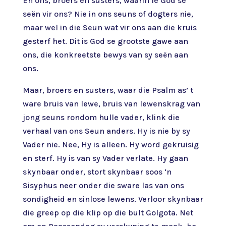
En ons, broers en susters, waarin lê God se
seën vir ons? Nie in ons seuns of dogters nie,
maar wel in die Seun wat vir ons aan die kruis
gesterf het. Dit is God se grootste gawe aan
ons, die konkreetste bewys van sy seën aan
ons.
Maar, broers en susters, waar die Psalm as’ t
ware bruis van lewe, bruis van lewenskrag van
jong seuns rondom hulle vader, klink die
verhaal van ons Seun anders. Hy is nie by sy
Vader nie. Nee, Hy is alleen. Hy word gekruisig
en sterf. Hy is van sy Vader verlate. Hy gaan
skynbaar onder, stort skynbaar soos ‘n
Sisyphus neer onder die sware las van ons
sondigheid en sinlose lewens. Verloor skynbaar
die greep op die klip op die bult Golgota. Net