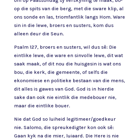
om op Paassondag sy verskyning te maak, bo-
op die spits van die berg, met die sware klip, al
ons sonde en las, triomfantlik langs Hom. Ware
sin in die lewe, broers en susters, kom dus
alleen deur die Seun.
Psalm 127, broers en susters, wil dus sê: Die
eintlike lewe, die ware en sinvolle lewe, dit wat
saak maak, of dit nou die huisgesin is wat ons
bou, die kerk, die gemeente, of selfs die
ekonomiese en politieke bestaan van die mens,
dit alles is gawes van God. God is in hierdie
sake dan ook nie eintlik die medebouer nie,
maar die eintlike bouer.
Nie dat God so luiheid legitimeer/goedkeur
nie. Salomo, die spreukedigter kon ook sê:
Gaan kyk na die mier, luiaard. Die Here is nie