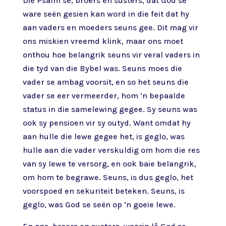
Die Psalm sê, broers en susters, dat God se
ware seën gesien kan word in die feit dat hy
aan vaders en moeders seuns gee. Dit mag vir
ons miskien vreemd klink, maar ons moet
onthou hoe belangrik seuns vir veral vaders in
die tyd van die Bybel was. Seuns moes die
vader se ambag voorsit, en so het seuns die
vader se eer vermeerder, hom ‘n bepaalde
status in die samelewing gegee. Sy seuns was
ook sy pensioen vir sy outyd. Want omdat hy
aan hulle die lewe gegee het, is geglo, was
hulle aan die vader verskuldig om hom die res
van sy lewe te versorg, en ook baie belangrik,
om hom te begrawe. Seuns, is dus geglo, het
voorspoed en sekuriteit beteken. Seuns, is
geglo, was God se seën op ‘n goeie lewe.