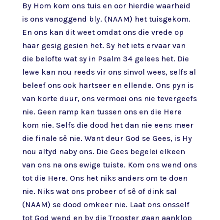
By Hom kom ons tuis en oor hierdie waarheid
is ons vanoggend bly. (NAAM) het tuisgekom.
En ons kan dit weet omdat ons die vrede op
haar gesig gesien het. Sy het iets ervaar van
die belofte wat sy in Psalm 34 gelees het. Die
lewe kan nou reeds vir ons sinvol wees, selfs al
beleef ons ook hartseer en ellende. Ons pyn is
van korte duur, ons vermoei ons nie tevergeefs
nie. Geen ramp kan tussen ons en die Here
kom nie. Selfs die dood het dan nie eens meer
die finale sê nie. Want deur God se Gees, is Hy
nou altyd naby ons. Die Gees begelei elkeen
van ons na ons ewige tuiste. Kom ons wend ons
tot die Here. Ons het niks anders om te doen
nie. Niks wat ons probeer of sê of dink sal
(NAAM) se dood omkeer nie. Laat ons onsself
tot God wend en by die Trooster gaan aanklop