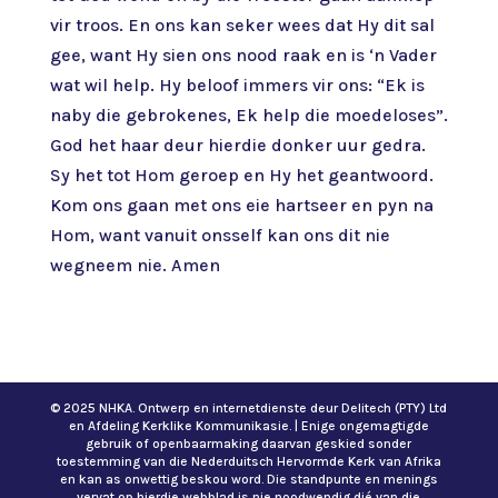
vir troos. En ons kan seker wees dat Hy dit sal
gee, want Hy sien ons nood raak en is ‘n Vader
wat wil help. Hy beloof immers vir ons: “Ek is
naby die gebrokenes, Ek help die moedeloses”.
God het haar deur hierdie donker uur gedra.
Sy het tot Hom geroep en Hy het geantwoord.
Kom ons gaan met ons eie hartseer en pyn na
Hom, want vanuit onsself kan ons dit nie
wegneem nie. Amen
© 2025 NHKA. Ontwerp en internetdienste deur Delitech (PTY) Ltd
en Afdeling Kerklike Kommunikasie. | Enige ongemagtigde
gebruik of openbaarmaking daarvan geskied sonder
toestemming van die Nederduitsch Hervormde Kerk van Afrika
en kan as onwettig beskou word. Die standpunte en menings
vervat op hierdie webblad is nie noodwendig dié van die