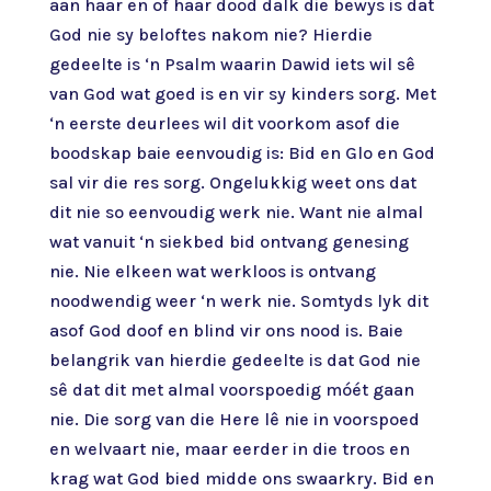
aan haar en of haar dood dalk die bewys is dat
God nie sy beloftes nakom nie? Hierdie
gedeelte is ‘n Psalm waarin Dawid iets wil sê
van God wat goed is en vir sy kinders sorg. Met
‘n eerste deurlees wil dit voorkom asof die
boodskap baie eenvoudig is: Bid en Glo en God
sal vir die res sorg. Ongelukkig weet ons dat
dit nie so eenvoudig werk nie. Want nie almal
wat vanuit ‘n siekbed bid ontvang genesing
nie. Nie elkeen wat werkloos is ontvang
noodwendig weer ‘n werk nie. Somtyds lyk dit
asof God doof en blind vir ons nood is. Baie
belangrik van hierdie gedeelte is dat God nie
sê dat dit met almal voorspoedig móét gaan
nie. Die sorg van die Here lê nie in voorspoed
en welvaart nie, maar eerder in die troos en
krag wat God bied midde ons swaarkry. Bid en