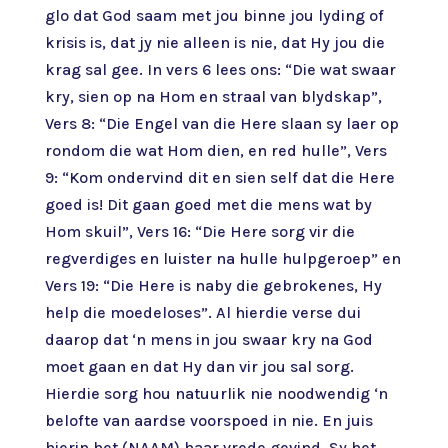
glo dat God saam met jou binne jou lyding of
krisis is, dat jy nie alleen is nie, dat Hy jou die
krag sal gee. In vers 6 lees ons: “Die wat swaar
kry, sien op na Hom en straal van blydskap”,
Vers 8: “Die Engel van die Here slaan sy laer op
rondom die wat Hom dien, en red hulle”, Vers
9: “Kom ondervind dit en sien self dat die Here
goed is! Dit gaan goed met die mens wat by
Hom skuil”, Vers 16: “Die Here sorg vir die
regverdiges en luister na hulle hulpgeroep” en
Vers 19: “Die Here is naby die gebrokenes, Hy
help die moedeloses”. Al hierdie verse dui
daarop dat ‘n mens in jou swaar kry na God
moet gaan en dat Hy dan vir jou sal sorg.
Hierdie sorg hou natuurlik nie noodwendig ‘n
belofte van aardse voorspoed in nie. En juis
hierin het (NAAM) haar vrede gevind. Sy het