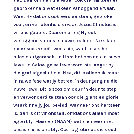
het. Daarom ken die Vader ook die hartseer en
gebrokenheid wat elkeen vanoggend ervaar.
Weet Hy dat ons ook verslae staan, gebroke
voel, en verlatenheid ervaar. Jesus Christus is
vir ons gebore. Daarom bring Hy ook
vanoggend vir ons ‘n nuwe realiteit. Niks kan
meer soos vroeër wees nie, want Jesus het
alles nuutgemaak. In Hom het ons nou ‘n nuwe
lewe. ‘n Gelowige se lewe word nie langer by
die graf afgesluit nie. Nee, dit is alleenlik maar
‘n nuwe fase wat jy betree, ‘n deurgang na die
nuwe lewe. Dit is soos om deur ‘n deur te stap
en verwonderd te staan oor die glans en glorie
waarbinne jy jou bevind. Wanneer ons hartseer
is, dan is dit vir onsself, omdat ons alleen moet
agterbly. Maar vir (NAAM) wat nie meer met
ons is nie, is ons bly. God is groter as die dood.