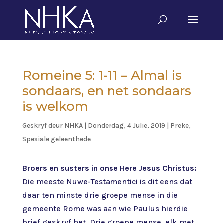
Romeine 5: 1-11 – Almal is
sondaars, en net sondaars
is welkom
Geskryf deur
NHKA
|
Donderdag, 4 Julie, 2019
|
Preke
,
Spesiale geleenthede
Broers en susters in onse Here Jesus Christus:
Die meeste Nuwe-Testamentici is dit eens dat
daar ten minste drie groepe mense in die
gemeente Rome was aan wie Paulus hierdie
brief geskryf het. Drie groepe mense, elk met