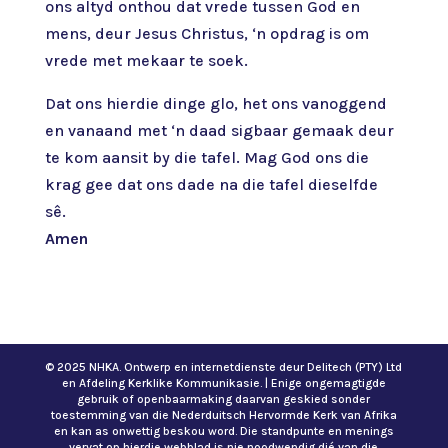
ons altyd onthou dat vrede tussen God en
mens, deur Jesus Christus, ‘n opdrag is om
vrede met mekaar te soek.
Dat ons hierdie dinge glo, het ons vanoggend
en vanaand met ‘n daad sigbaar gemaak deur
te kom aansit by die tafel. Mag God ons die
krag gee dat ons dade na die tafel dieselfde
sê.
Amen
© 2025 NHKA. Ontwerp en internetdienste deur Delitech (PTY) Ltd
en Afdeling Kerklike Kommunikasie. | Enige ongemagtigde
gebruik of openbaarmaking daarvan geskied sonder
toestemming van die Nederduitsch Hervormde Kerk van Afrika
en kan as onwettig beskou word. Die standpunte en menings
vervat op hierdie webblad is nie noodwendig dié van die