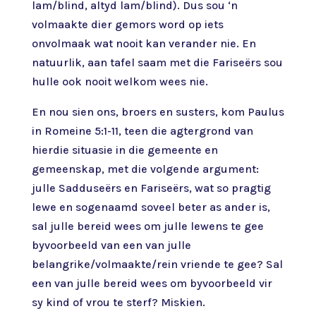
lam/blind, altyd lam/blind). Dus sou ‘n
volmaakte dier gemors word op iets
onvolmaak wat nooit kan verander nie. En
natuurlik, aan tafel saam met die Fariseërs sou
hulle ook nooit welkom wees nie.
En nou sien ons, broers en susters, kom Paulus
in Romeine 5:1-11, teen die agtergrond van
hierdie situasie in die gemeente en
gemeenskap, met die volgende argument:
julle Sadduseërs en Fariseërs, wat so pragtig
lewe en sogenaamd soveel beter as ander is,
sal julle bereid wees om julle lewens te gee
byvoorbeeld van een van julle
belangrike/volmaakte/rein vriende te gee? Sal
een van julle bereid wees om byvoorbeeld vir
sy kind of vrou te sterf? Miskien.