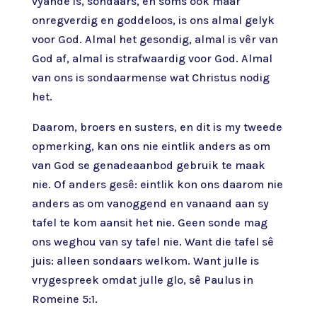
vyande is, sondaars, en soms ook maar
onregverdig en goddeloos, is ons almal gelyk
voor God. Almal het gesondig, almal is vêr van
God af, almal is strafwaardig voor God. Almal
van ons is sondaarmense wat Christus nodig
het.
Daarom, broers en susters, en dit is my tweede
opmerking, kan ons nie eintlik anders as om
van God se genadeaanbod gebruik te maak
nie. Of anders gesê: eintlik kon ons daarom nie
anders as om vanoggend en vanaand aan sy
tafel te kom aansit het nie. Geen sonde mag
ons weghou van sy tafel nie. Want die tafel sê
juis: alleen sondaars welkom. Want julle is
vrygespreek omdat julle glo, sê Paulus in
Romeine 5:1.