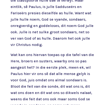
die stadspoorte hulle dae te verwyl. Maar
eintlik, sê Paulus, is julle Sadduseërs en
Fariseërs presies dieselfde as hulle. Want wat
julle hulle noem, God se vyande, sondaars,
onregverdig en goddeloses, dit noem God julle
ook. Julle is net sulke groot sondaars, net so
ver van God of as hulle. Daarom het ook julle
vir Christus nodig.
Wat kan ons hiervan toepas op die tafel van die
Here, broers en susters, waarby ons so pas
aangesit het? In die eerste plek, meen ek, wil
Paulus hier vir ons sê dat alle mense gelyk is
voor God, juis omdat ons almal sondaars is.
Bloot die feit van die sonde, dit wat ons is, dit
wat ons doen en dit wat ons so dikwels nalaat,
weens die feit dat ons ook maar soms God se