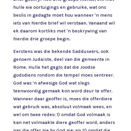
hulle eie oortuigings en gebruike, wat ons
beslis in gedagte moet hou wanneer ‘n mens
iets van hierdie brief wil verstaan. Vanaand wil
ek daarom kortliks met ‘n beskrywing van
hierdie drie groepe begin.
Eerstens was die bekende Sadduseërs, ook
genoem Judaïste, deel van die gemeente in
Rome. Hulle het geglo dat die Joodse
godsdiens rondom die tempel moes sentreer.
God was ‘n afwesige God wat slegs
teenwoordig gemaak kon word deur te offer.
Wanneer daar geoffer is, moes die offerdiere
wat gebruik was, absoluut volmaak wees, en
wel om twee redes: 1) omdat God volmaak is
kan net volmaakte diere geoffer word, anders
pas die offer nie by God nie; en 2) omdat die