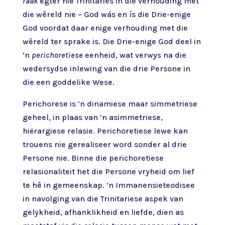
raak
egter nie Trinitaries in die verhouding met
die wêreld nie – God wás en ís die Drie-enige
God voordat daar enige verhouding met die
wêreld ter sprake is. Die Drie-enige God deel in
’n
perichoretiese
eenheid, wat verwys na die
wedersydse inlewing van die drie Persone in
die een goddelike Wese.
Perichorese is ’n dinamiese maar simmetriese
geheel, in plaas van ’n asimmetriese,
hiërargiese relasie. Perichoretiese lewe kan
trouens nie gerealiseer word sonder al drie
Persone nie. Binne die perichoretiese
relasionaliteit het die Persone vryheid om lief
te hê in gemeenskap. ’n Immanensieteodisee
in navolging van die Trinitariese aspek van
gelykheid, afhanklikheid en liefde, dien as