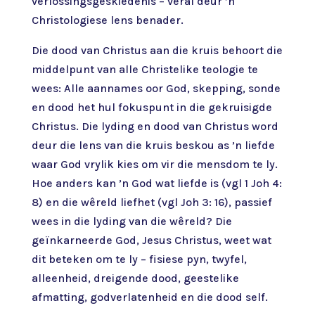
verlossingsgeskiedenis – veral deur ’n
Christologiese lens benader.
Die dood van Christus aan die kruis behoort die
middelpunt van alle Christelike teologie te
wees: Alle aannames oor God, skepping, sonde
en dood het hul fokuspunt in die gekruisigde
Christus. Die lyding en dood van Christus word
deur die lens van die kruis beskou as ’n liefde
waar God vrylik kies om vir die mensdom te ly.
Hoe anders kan ’n God wat liefde is (vgl 1 Joh 4:
8) en die wêreld liefhet (vgl Joh 3: 16), passief
wees in die lyding van die wêreld? Die
geïnkarneerde God, Jesus Christus, weet wat
dit beteken om te ly – fisiese pyn, twyfel,
alleenheid, dreigende dood, geestelike
afmatting, godverlatenheid en die dood self.