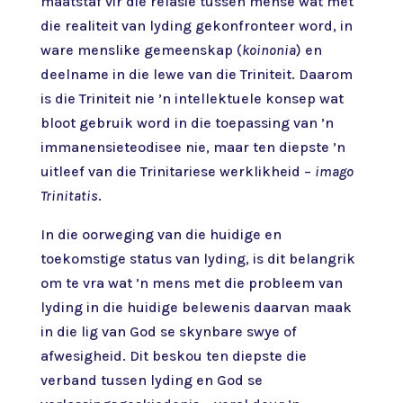
maatstaf vir die relasie tussen mense wat met
die realiteit van lyding gekonfronteer word, in
ware menslike gemeenskap (
koinonia
) en
deelname in die lewe van die Triniteit. Daarom
is die Triniteit nie ’n intellektuele konsep wat
bloot gebruik word in die toepassing van ’n
immanensieteodisee nie, maar ten diepste ’n
uitleef van die Trinitariese werklikheid –
imago
Trinitatis
.
In die oorweging van die huidige en
toekomstige status van lyding, is dit belangrik
om te vra wat ’n mens met die probleem van
lyding in die huidige belewenis daarvan maak
in die lig van God se skynbare swye of
afwesigheid. Dit beskou ten diepste die
verband tussen lyding en God se