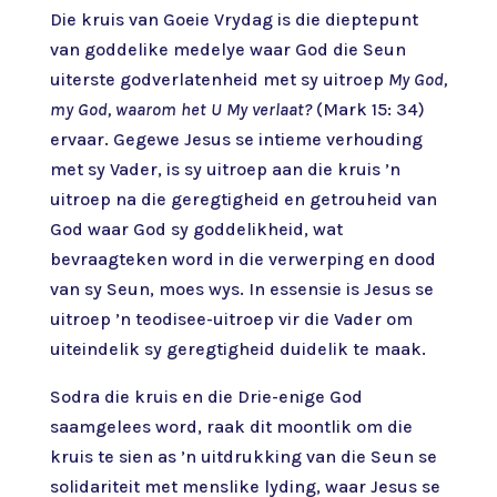
Die kruis van Goeie Vrydag is die dieptepunt
van goddelike medelye waar God die Seun
uiterste godverlatenheid met sy uitroep
My God,
my God, waarom het U My verlaat?
(Mark 15: 34)
ervaar. Gegewe Jesus se intieme verhouding
met sy Vader, is sy uitroep aan die kruis ’n
uitroep na die geregtigheid en getrouheid van
God waar God sy goddelikheid, wat
bevraagteken word in die verwerping en dood
van sy Seun, moes wys. In essensie is Jesus se
uitroep ’n teodisee-uitroep vir die Vader om
uiteindelik sy geregtigheid duidelik te maak.
Sodra die kruis en die Drie-enige God
saamgelees word, raak dit moontlik om die
kruis te sien as ’n uitdrukking van die Seun se
solidariteit met menslike lyding, waar Jesus se