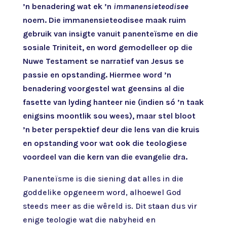
’n benadering wat ek ’n
immanensieteodisee
noem. Die immanensieteodisee maak ruim
gebruik van insigte vanuit panenteïsme en die
sosiale Triniteit, en word gemodelleer op die
Nuwe Testament se narratief van Jesus se
passie en opstanding. Hiermee word ’n
benadering voorgestel wat geensins al die
fasette van lyding hanteer nie (indien só ’n taak
enigsins moontlik sou wees), maar stel bloot
’n beter perspektief deur die lens van die kruis
en opstanding voor wat ook die teologiese
voordeel van die kern van die evangelie dra.
Panenteïsme is die siening dat alles in die
goddelike opgeneem word, alhoewel God
steeds meer as die wêreld is. Dit staan dus vir
enige teologie wat die nabyheid en