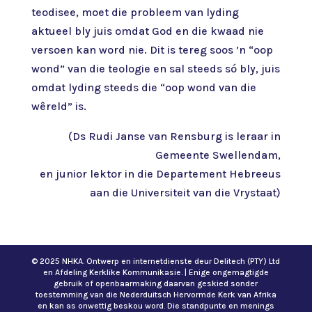
teodisee, moet die probleem van lyding
aktueel bly juis omdat God en die kwaad nie
versoen kan word nie. Dit is tereg soos ’n “oop
wond” van die teologie en sal steeds só bly, juis
omdat lyding steeds die “oop wond van die
wêreld” is.
(Ds Rudi Janse van Rensburg is leraar in
Gemeente Swellendam,
en junior lektor in die Departement Hebreeus
aan die Universiteit van die Vrystaat)
© 2025 NHKA. Ontwerp en internetdienste deur Delitech (PTY) Ltd
en Afdeling Kerklike Kommunikasie. | Enige ongemagtigde
gebruik of openbaarmaking daarvan geskied sonder
toestemming van die Nederduitsch Hervormde Kerk van Afrika
en kan as onwettig beskou word. Die standpunte en menings