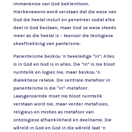
immanensie van God beklemtoon.
Hierbenewens word verstaan dat die wese van
God die heelal insluit en penetreer sodat elke
deel in God bestaan, maar God se wese steeds
meer as die heelal is – teenoor die teologiese
skeeftrekking van panteïsme.
Panenteïsme beskou ’n tweeledige “in”: Alles
is in God en God is in alles. Die “in” is nie bloot
ruimtelik en logies nie, maar beskou ’n
dialektiese relasie. Die sentrale metafoor in
panenteïsme is die “in”-metafoor.
Laasgenoemde moet nie bloot ruimtelik
verstaan word nie, maar verder metafisies,
religieus en misties as metafoor van
ontologiese afhanklikheid en deelname. Die
wêreld in God en God in die wêreld laat ’n