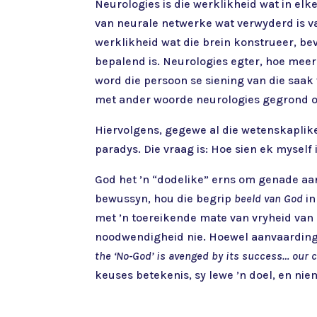
Neurologies is die werklikheid wat in el
van neurale netwerke wat verwyderd is v
werklikheid wat die brein konstrueer, bev
bepalend is. Neurologies egter, hoe meer 
word die persoon se siening van die saak 
met ander woorde neurologies gegrond o
Hiervolgens, gegewe al die wetenskaplike
paradys. Die vraag is: Hoe sien ek myself
God het ’n “dodelike” erns om genade aan 
bewussyn, hou die begrip
beeld van God
in
met ’n toereikende mate van vryheid van
noodwendigheid nie. Hoewel aanvaarding g
the ‘No-God’ is avenged by its success… our
keuses betekenis, sy lewe ’n doel, en nie