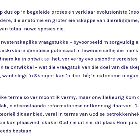
 dus op ’n begeleide proses en verklaar evolusioniste (neo-
ndere, die anatomie en groter eienskappe van diereliggam
van totaal nuwe spesies nie.
urwetenskaplike vraagstukke − byvoorbeeld ’n sorgvuldig a
beskikbare genetiese potensiaal in lewende selle; die mens
namika in ontwikkel het, ver verby evolusionêre vereistes
te ontwikkel – wat die vraagstuk van die doel van die skep
, want slegs ’n Skepper kan ’n doel hê; ’n outonome megani
e terme so ver moontlik vermy, maar onwillekeurig kom die
vlak, nieteenstaande reformatoriese ontkenning daarvan. Di
teorieë dit aanbied, veral in terme van God se betrokkenheid
ie kan plaasvind, skakel God nie uit nie, dit plaas Hom jui
 reeds bestaan.