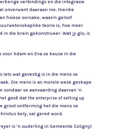
erkerige verbindings en die integrasie
l onverwant daaraan nie. Hierdie
van fisiese oorsake, waarin geloof
atuurwetenskaplike teorie is, hoe meer
in die brein gekonstrueer. Wat jy glo, is
p voor Adam en Eva se keuse in die
iets wat gevestig is in die mens se
maak. Die mens is as morele wese geskape
n sondaar se aanvaarding daarvan ’n
 het gesê dat
the enterprise of setting up
 se groot ontferming het die mens se
hristus bely, sal gered word.
eyer is ’n ouderling in Gemeente Coligny)