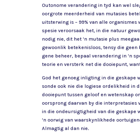
Outonome verandering in tyd kan wel sleg
oorgrote meerderheid van mutasies beteken
uitsterwing is – 99% van alle organismes 
spesie veroorsaak het, in die natuur ge
nodig nie, dit het ’n mutasie plus meega
gewoonlik betekenisloos, tensy die geen 
gene beheer, bepaal verandering in ’n sp
teorie en versterk net die dooiepunt, want
God het genoeg inligting in die geskape we
sonde ook nie die logiese ordelikheid in
dooiepunt tussen geloof en wetenskap on
oorsprong daarvan by die interpretasies 
in die ondeursigtigheid van die geskape 
’n oorwig van waarskynlikhede oortuigend
Almagtig al dan nie.