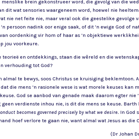
ke menslike brein gekonstrueer word, die gevolg van die wed
an dit wat sensories waargeneem word, hoewel nie heeltema
at nie net feite nie, maar veral ook die geestelike gevolge 
’n persoon nadink oor enige saak, of dit ’n ewige God of n
van oordenking vir hom of haar as ’n objektiewe werklikheid 
p jou voorkeure.
 teorieë en ontdekkings, staan die wêreld en die wetenska
 in verhouding tot God?
almal te bewys, soos Christus se kruisiging beklemtoon. As 
 dat die mens ’n rasionele wese is wat morele keuses kan 
 keuse. God se aanbod van genade maak daarom egter nie ’
een verdienste inhou nie, is dit die mens se keuse. Barth
 conduct becomes governed precisely by what we desire
. In God
mand hoef verlore te gaan nie, want almal wat Jesus as die C
(Dr Johan Dr