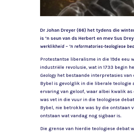
Dr Johan Dreyer (66) het tydens die wint
is ’n seun van ds Herbert en mev Sus Dreye
werklikheid – ’n reformatories-teologiese beo
Protestantse liberalisme in die 19de eeu 
industriële revolusie, wat in 1733 begin h
Geology
het bestaande interpretasies van 
Bybel is gevolglik in die liberale teolog
ervaring van geloof, waar albei kwalik a
was vet in die vuur in die teologiese deb
Bybel, nie betrokke was by die ontstaan 
ontstaan wat vandag nog sigbaar is.
Die grense van hierdie teologiese debat