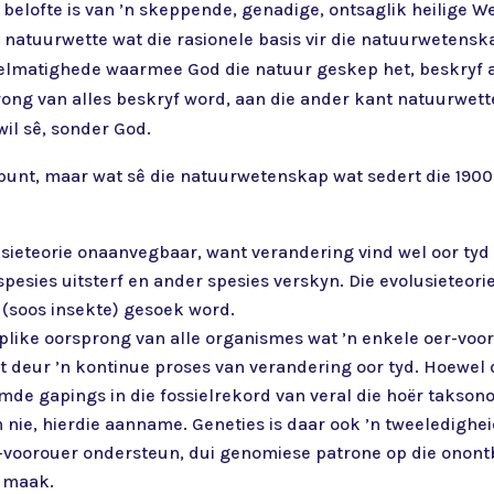
belofte is van ’n skeppende, genadige, ontsaglik heilige W
ie natuurwette wat die rasionele basis vir die natuurwetens
elmatighede waarmee God die natuur geskep het, beskryf a
rong van alles beskryf word, aan die ander kant natuurwette
il sê, sonder God.
epunt, maar wat sê die natuurwetenskap wat sedert die 1900’
usieteorie onaanvegbaar, want verandering vind wel oor tyd 
esies uitsterf en ander spesies verskyn. Die evolusieteori
(soos insekte) gesoek word.
plike oorsprong van alle organismes wat ’n enkele oer-voor
eur ’n kontinue proses van verandering oor tyd. Hoewel da
mde gapings in die fossielrekord van veral die hoër takso
nie, hierdie aanname. Geneties is daar ook ’n tweeledighe
-voorouer ondersteun, dui genomiese patrone op die onont
e maak.