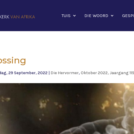
TUIS
DIE WOORD
GESP
ossing
ag, 29 September, 2022
|
Die Hervormer
,
Oktober 2022, Jaargang 11