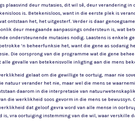
s plaasvind deur mutasies, dit wil sê, deur verandering in
isloos is. Betekenisloos, want in die eerste plek is verand
wat ontstaan het, het uitgesterf. Verder is daar genoegsame
woonlik deur meegaande aanpassings ondersteun is, wat bet
ande ondersteunende mutasies nodig. Laastens is enkele gen
betrokke ’n beheerfunksie het, want die gene as sodanig h
esie. Die oorsprong van die programme wat die gene beheer
 alle gevalle van betekenisvolle inligting aan die mens beke
rklikheid gelaat om die gewillige te oortuig, maar nie sovee
 die natuur verander het nie, maar wel die mens se waarnemi
tstaan daarom in die interpretasie van natuurwetenskapli
van die werklikheid soos gevorm in die mens se bewussyn. Ge
werklikheid dat geloof gevra word van alle mense in oorbr
 is, vra oortuiging instemming van die wil, waar verskille 