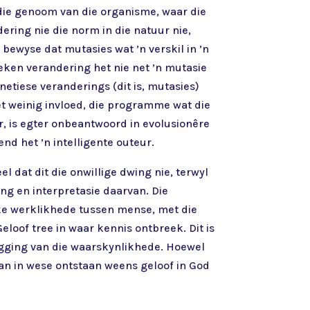
 die genoom van die organisme, waar die
ering nie die norm in die natuur nie,
 bewyse dat mutasies wat ’n verskil in ’n
eken verandering het nie net ’n mutasie
etiese veranderings (dit is, mutasies)
et weinig invloed, die programme wat die
, is egter onbeantwoord in evolusionêre
nd het ’n intelligente outeur.
l dat dit die onwillige dwing nie, terwyl
ng en interpretasie daarvan. Die
ke werklikhede tussen mense, met die
loof tree in waar kennis ontbreek. Dit is
ugging van die waarskynlikhede. Hoewel
dan in wese ontstaan weens geloof in God