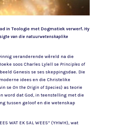
aad in Teologie met Dogmatiek verwerf. Hy
psigte van die natuurwetenskaplike
 vinnig veranderende wêreld na die
 Boeke soos Charles Lylell se
Principles of
beeld Genesis se ses skeppingsdae. Die
 moderne idees en die Christelike
win se
On the Origin of Species
) as teorie
n word dat God, in teenstelling met die
ping tussen geloof en die wetenskap
L WEES WAT EK SAL WEES” (YHWH), wat