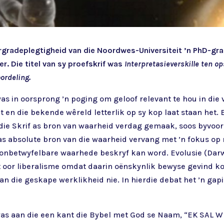
ergradeplegtigheid van die Noordwes-Universiteit ’n PhD-gr
r. Die titel van sy proefskrif was
Interpretasieverskille ten o
ordeling.
was in oorsprong ’n poging om geloof relevant te hou in die
et en die bekende wêreld letterlik op sy kop laat staan het.
die Skrif as bron van waarheid verdag gemaak, soos byvoor
ie as absolute bron van die waarheid vervang met ’n fokus op
s onbetwyfelbare waarhede beskryf kan word. Evolusie (Dar
at oor liberalisme omdat daarin oënskynlik bewyse gevind ko
van die geskape werklikheid nie. In hierdie debat het ’n ga
 was aan die een kant die Bybel met God se Naam, “EK SA