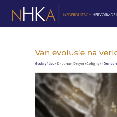
Van evolusie na verl
Geskryf deur
Dr Johan Dreyer (Coligny)
|
Donderd