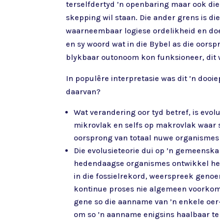
terselfdertyd ’n openbaring maar ook die 
skepping wil staan. Die ander grens is d
waarneembaar logiese ordelikheid en do
en sy woord wat in die Bybel as die oorsp
blykbaar outonoom kon funksioneer, dit w
In populêre interpretasie was dit ’n dooi
daarvan?
Wat verandering oor tyd betref, is evol
mikrovlak en selfs op makrovlak waar sp
oorsprong van totaal nuwe organismes 
Die evolusieteorie dui op ’n gemeenska
hedendaagse organismes ontwikkel het d
in die fossielrekord, weerspreek genoe
kontinue proses nie algemeen voorkom 
gene so die aanname van ’n enkele oer
om so ’n aanname enigsins haalbaar t