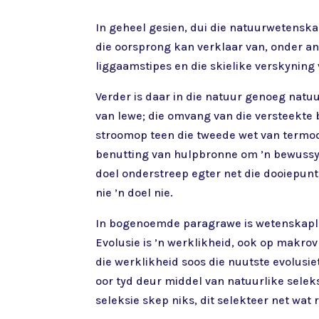
In geheel gesien, dui die natuurwetenskap
die oorsprong kan verklaar van, onder a
liggaamstipes en die skielike verskyning 
Verder is daar in die natuur genoeg natu
van lewe; die omvang van die versteekte 
stroomop teen die tweede wet van termodi
benutting van hulpbronne om ’n bewussyn 
doel onderstreep egter net die dooiepunt
nie ’n doel nie.
In bogenoemde paragrawe is wetenskaplik
Evolusie is ’n werklikheid, ook op makro
die werklikheid soos die nuutste evolusie
oor tyd deur middel van natuurlike seleks
seleksie skep niks, dit selekteer net wat