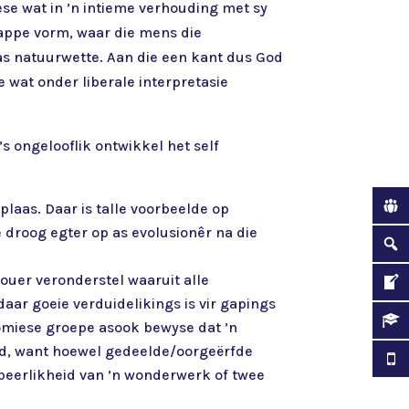
ese wat in ’n intieme verhouding met sy
kappe vorm, waar die mens die
s natuurwette. Aan die een kant dus God
 wat onder liberale interpretasie
s ongelooflik ontwikkel het self
plaas. Daar is talle voorbeelde op
e droog egter op as evolusionêr na die
ouer veronderstel waaruit alle
ar goeie verduidelikings is vir gapings
nomiese groepe asook bewyse dat ’n
id, want hoewel gedeelde/oorgeërfde
beerlikheid van ’n wonderwerk of twee