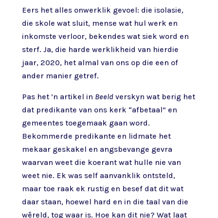
Eers het alles onwerklik gevoel: die isolasie,
die skole wat sluit, mense wat hul werk en
inkomste verloor, bekendes wat siek word en
sterf. Ja, die harde werklikheid van hierdie
jaar, 2020, het almal van ons op die een of
ander manier getref.
Pas het ’n artikel in
Beeld
verskyn wat berig het
dat predikante van ons kerk “afbetaal” en
gemeentes toegemaak gaan word.
Bekommerde predikante en lidmate het
mekaar geskakel en angsbevange gevra
waarvan weet die koerant wat hulle nie van
weet nie. Ek was self aanvanklik ontsteld,
maar toe raak ek rustig en besef dat dit wat
daar staan, hoewel hard en in die taal van die
wêreld, tog waar is. Hoe kan dit nie? Wat laat