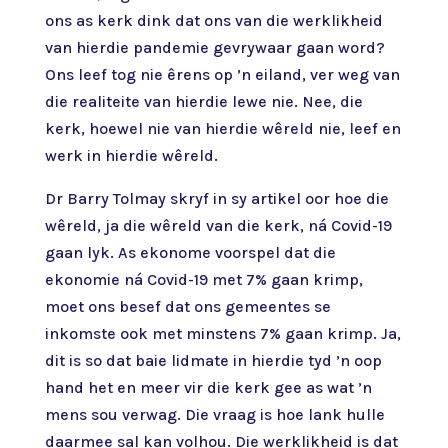
ons as kerk dink dat ons van die werklikheid
van hierdie pandemie gevrywaar gaan word?
Ons leef tog nie êrens op ’n eiland, ver weg van
die realiteite van hierdie lewe nie. Nee, die
kerk, hoewel nie van hierdie wêreld nie, leef en
werk in hierdie wêreld.
Dr Barry Tolmay skryf in sy artikel oor hoe die
wêreld, ja die wêreld van die kerk, ná Covid-19
gaan lyk. As ekonome voorspel dat die
ekonomie ná Covid-19 met 7% gaan krimp,
moet ons besef dat ons gemeentes se
inkomste ook met minstens 7% gaan krimp. Ja,
dit is so dat baie lidmate in hierdie tyd ’n oop
hand het en meer vir die kerk gee as wat ’n
mens sou verwag. Die vraag is hoe lank hulle
daarmee sal kan volhou. Die werklikheid is dat