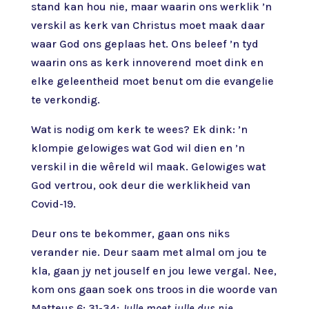
stand kan hou nie, maar waarin ons werklik ’n
verskil as kerk van Christus moet maak daar
waar God ons geplaas het. Ons beleef ’n tyd
waarin ons as kerk innoverend moet dink en
elke geleentheid moet benut om die evangelie
te verkondig.
Wat is nodig om kerk te wees? Ek dink: ’n
klompie gelowiges wat God wil dien en ’n
verskil in die wêreld wil maak. Gelowiges wat
God vertrou, ook deur die werklikheid van
Covid-19.
Deur ons te bekommer, gaan ons niks
verander nie. Deur saam met almal om jou te
kla, gaan jy net jouself en jou lewe vergal. Nee,
kom ons gaan soek ons troos in die woorde van
Matteus 6: 31-34:
Julle moet julle dus nie