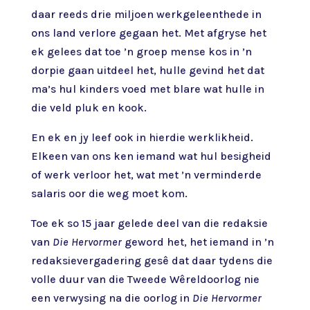
daar reeds drie miljoen werkgeleenthede in
ons land verlore gegaan het. Met afgryse het
ek gelees dat toe ’n groep mense kos in ’n
dorpie gaan uitdeel het, hulle gevind het dat
ma’s hul kinders voed met blare wat hulle in
die veld pluk en kook.
En ek en jy leef ook in hierdie werklikheid.
Elkeen van ons ken iemand wat hul besigheid
of werk verloor het, wat met ’n verminderde
salaris oor die weg moet kom.
Toe ek so 15 jaar gelede deel van die redaksie
van
Die Hervormer
geword het, het iemand in ’n
redaksievergadering gesê dat daar tydens die
volle duur van die Tweede Wêreldoorlog nie
een verwysing na die oorlog in
Die Hervormer