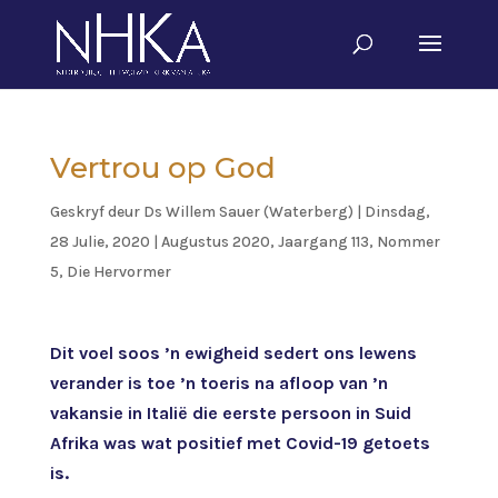
Vertrou op God
Geskryf deur
Ds Willem Sauer (Waterberg)
|
Dinsdag,
28 Julie, 2020
|
Augustus 2020, Jaargang 113, Nommer
5
,
Die Hervormer
Dit voel soos ’n ewigheid sedert ons lewens
verander is toe ’n toeris na afloop van ’n
vakansie in Italië die eerste persoon in Suid
Afrika was wat positief met Covid-19 getoets
is.