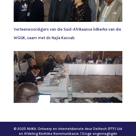
Verteenwoordigers van die Suid-Afrikaanse lidkerke van die
WGGK, saam met ds Najla Kassab
© 2025 NHKA. Ontwerp en internetdienste deur Delitech (PTY) Ltd
en Afdeling Kerklike Kommunikasie. | Enige ongemagtigde