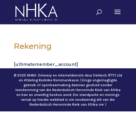
Rekening
[ultimatemember_account]
© 2025 NHKA. Ontwerp en internetdienste deur Delitech (PTY) Ltd
en Afdeling Kerklike Kommunikasie. | Enige ongemagtigde
gebruik of openbaarmaking daarvan geskied sonder
toestemming van die Nederduitsch Hervormde Kerk van Afrika
en kan as onwettig beskou word. Die standpunte en menings
vervat op hierdie webblad is nie noodwendig dié van die
Nederduitsch Hervormde Kerk van Afrika nie. |