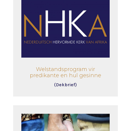
Welstandsprogram vir
predikante en hul gesinne
(Dekbrief)