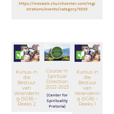
https://mosaiek.churchcenter.com/regi
strations/events/category/5535
Course in
Kursus in
Kursus in
Spiritual
die
die
Direction
Bestuur
Bestuur
2022-2023
van
van
Veranderin
Veranderin
(Center for
g (SGB) –
g (SGB) –
Spirituality
Reeks 2
Reeks 1
Pretoria)