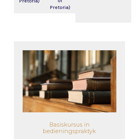
of
Pretoria)
Pretoria)
Basiskursus in
bedieningspraktyk