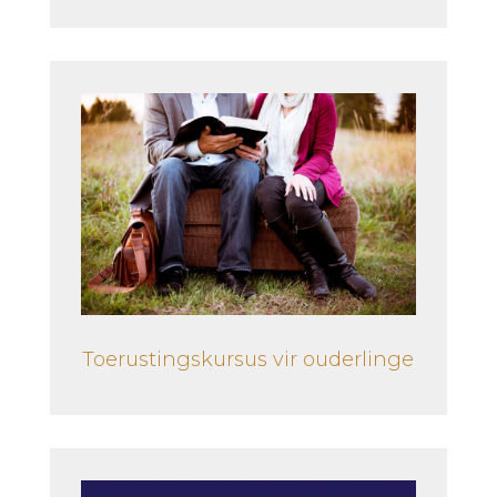
Toerustingskursus vir ouderlinge