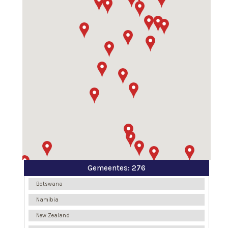
Gemeentes:
276
Botswana
Namibia
New Zealand