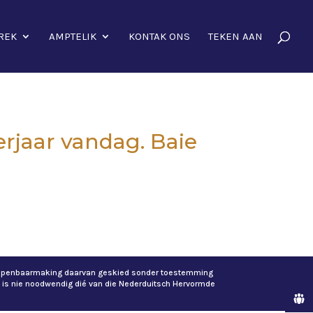
REK
AMPTELIK
KONTAK ONS
TEKEN AAN
erjaar vandag. Baie
of openbaarmaking daarvan geskied sonder toestemming
 is nie noodwendig dié van die Nederduitsch Hervormde