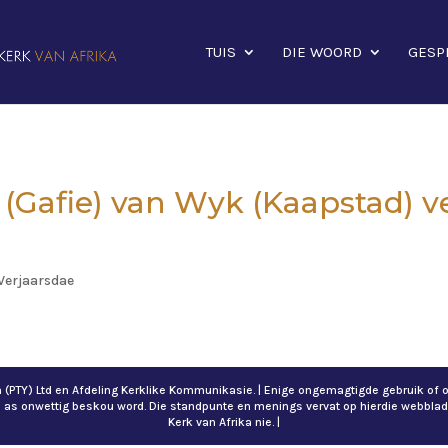
TUIS
DIE WOORD
GESP
(Gafie) van Wyk (Kaapstad) v
Verjaarsdae
ch (PTY) Ltd en Afdeling Kerklike Kommunikasie. | Enige ongemagtigde gebruik 
n as onwettig beskou word. Die standpunte en menings vervat op hierdie webblad
Kerk van Afrika nie. |