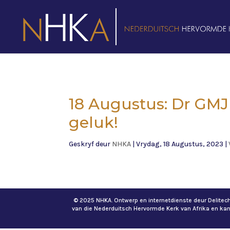
18 Augustus: Dr GMJ 
geluk!
Geskryf deur
NHKA
|
Vrydag, 18 Augustus, 2023
|
© 2025 NHKA. Ontwerp en internetdienste deur Delite
van die Nederduitsch Hervormde Kerk van Afrika en ka