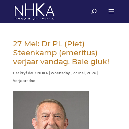
27 Mei: Dr PL (Piet)
Steenkamp (emeritus)
verjaar vandag. Baie gluk!
Geskryf deur
NHKA
|
Woensdag, 27 Mei, 2026
|
Verjaarsdae