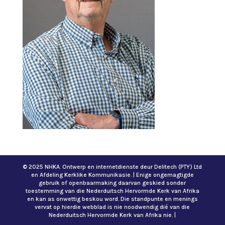
© 2025 NHKA. Ontwerp en internetdienste deur Delitech (PTY) Ltd
en Afdeling Kerklike Kommunikasie. | Enige ongemagtigde
gebruik of openbaarmaking daarvan geskied sonder
toestemming van die Nederduitsch Hervormde Kerk van Afrika
en kan as onwettig beskou word. Die standpunte en menings
vervat op hierdie webblad is nie noodwendig dié van die
Nederduitsch Hervormde Kerk van Afrika nie. |