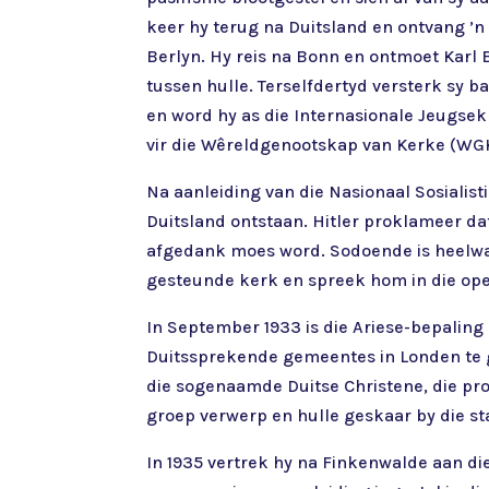
keer hy terug na Duitsland en ontvang ’n 
Berlyn. Hy reis na Bonn en ontmoet Karl 
tussen hulle. Terselfdertyd versterk s
en word hy as die Internasionale Jeugsek
vir die Wêreldgenootskap van Kerke (WGK
Na aanleiding van die Nasionaal Sosialist
Duitsland ontstaan. Hitler proklameer da
afgedank moes word. Sodoende is heelwa
gesteunde kerk en spreek hom in die open
In September 1933 is die Ariese-bepaling
Duitssprekende gemeentes in Londen te 
die sogenaamde Duitse Christene, die pro
groep verwerp en hulle geskaar by die 
In 1935 vertrek hy na Finkenwalde aan die