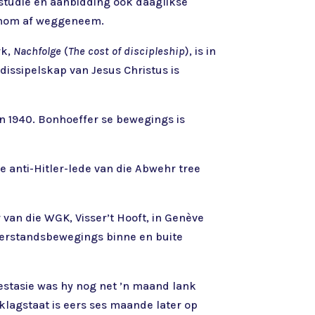
studie en aanbidding ook daaglikse
an hom af weggeneem.
rk,
Nachfolge
(
The cost of discipleship
), is in
dissipelskap van Jesus Christus is
in 1940. Bonhoeffer se bewegings is
e anti-Hitler-lede van die Abwehr tree
 van die WGK, Visser’t Hooft, in Genève
eerstandsbewegings binne en buite
estasie was hy nog net ’n maand lank
 klagstaat is eers ses maande later op