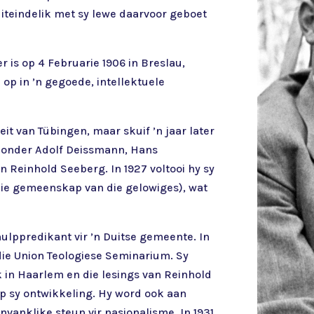
uiteindelik met sy lewe daarvoor geboet
r is op 4 Februarie 1906 in Breslau,
 op in ’n gegoede, intellektuele
eit van Tübingen, maar skuif ’n jaar later
er onder Adolf Deissmann, Hans
n Reinhold Seeberg. In 1927 voltooi hy sy
ie gemeenskap van die gelowiges), wat
hulppredikant vir ’n Duitse gemeente. In
die Union Teologiese Seminarium. Sy
in Haarlem en die lesings van Reinhold
p sy ontwikkeling. Hy word ook aan
nvanklike steun vir nasionalisme. In 1931