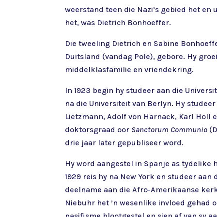
weerstand teen die Nazi’s gebied het en 
het, was Dietrich Bonhoeffer.
Die tweeling Dietrich en Sabine Bonhoeffe
Duitsland (vandag Pole), gebore. Hy groei
middelklasfamilie en vriendekring.
In 1923 begin hy studeer aan die Universit
na die Universiteit van Berlyn. Hy stude
Lietzmann, Adolf von Harnack, Karl Holl e
doktorsgraad oor
Sanctorum Communio
(D
drie jaar later gepubliseer word.
Hy word aangestel in Spanje as tydelike 
1929 reis hy na New York en studeer aan 
deelname aan die Afro-Amerikaanse kerk 
Niebuhr het ’n wesenlike invloed gehad o
pasifisme blootgestel en sien af van sy aa