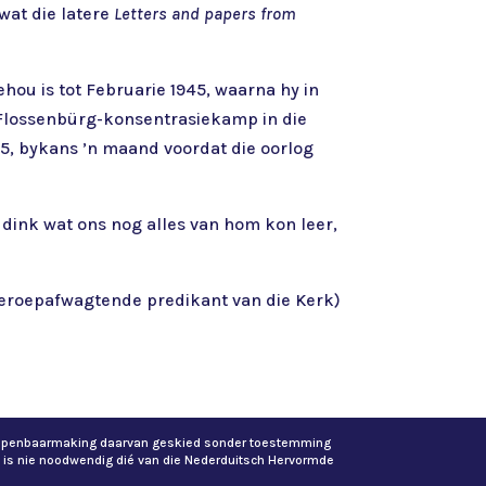
wat die latere
Letters and papers from
hou is tot Februarie 1945, waarna hy in
 Flossenbürg-konsentrasiekamp in die
45, bykans ’n maand voordat die oorlog
 dink wat ons nog alles van hom kon leer,
 beroepafwagtende predikant van die Kerk)
of openbaarmaking daarvan geskied sonder toestemming
 is nie noodwendig dié van die Nederduitsch Hervormde