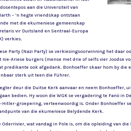
dosentepos aan die Universiteit van
Barth – ’n hegte vriendskap ontstaan
y bande met die ekumeniese gemeenskap
retaris vir Duitsland en Sentraal-Europa
) verkies.
iese Party (Nazi Party) se verkiesingsoorwinning het daar oo
t nie-Ariese burgers (mense met drie of selfs vier Joodse v
t predikante ook afgedank. Bonhoeffer skaar hom by die 
baar sterk uit teen die Führer.
 egter deur die Duitse Kerk aanvaar en neem Bonhoeffer, ui
gaan bedien. Hy woon die WGK se vergadering te Fanö in D
-Hitler-groepering, verteenwoordig is. Onder Bonhoeffer se
standpunte van die ekumeniese Belydende Kerk.
 Oderrivier, wat vandag in Pole is, om die opleiding van di