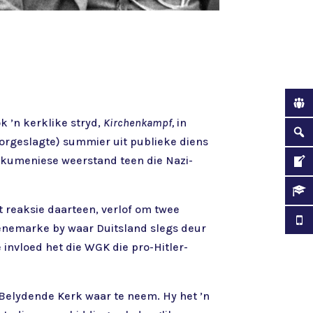
k ’n kerklike stryd,
Kirchenkampf,
in
oorgeslagte) summier uit publieke diens
ekumeniese weerstand teen die Nazi-
t reaksie daarteen, verlof om twee
enemarke by waar Duitsland slegs deur
 invloed het die WGK die pro-Hitler-
e Belydende Kerk waar te neem. Hy het ’n