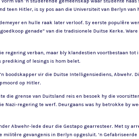
ie vorm van ’n studerende gemeenskap waar studente naas 
d teen Hitler, is sy pos aan die Universiteit van Berlyn v
emeyer en hulle raak later verloof. Sy eerste populêre we
 “goedkoop genade” van die tradisionele Duitse Kerke. Ware 
ie regering verban, maar bly klandestien voortbestaan tot 
prediking of lesings is hom belet.
’n boodskapper vir die Duitse Intelligensiediens, Abwehr. Di
pmoord op Hitler.
e die grense van Duitsland reis en besoek hy die voorsitter
ie Nazi-regering te werf. Deurgaans was hy betrokke by w
nder Abwehr-lede deur die Gestapo gearresteer. Met sy arr
se militêre gevangenis in Berlyn opgesluit. ’n Gefabriseerde