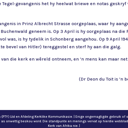
 Tegel-gevangenis het hy heelwat briewe en notas geskryf 
ngenis in Prinz Albrecht Strasse oorgeplaas, waar hy aange
Buchenwald geneem is. Op 3 April is hy oorgeplaas na die
l was, is hy tydelik in Schonberg aangehou. Op 9 April 19
kte bevel van Hitler) tereggestel en sterf hy aan die galg.
ge van die kerk en wêreld ontneem, en ’n mens kan maar net
(Dr Deon du Toit is ’n
ch (PTY) Ltd en Afdeling Kerklike Kommunikasie. | Enige ongemagtigde gebruik 
n as onwettig beskou word. Die standpunte en menings vervat op hierdie webblad
Kerk van Afrika nie. |