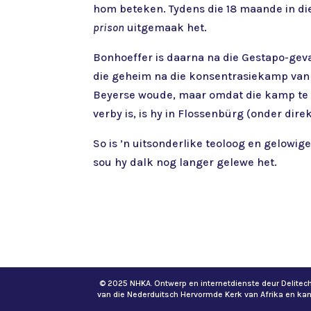
hom beteken. Tydens die 18 maande in die
prison
uitgemaak het.
Bonhoeffer is daarna na die Gestapo-geva
die geheim na die konsentrasiekamp van 
Beyerse woude, maar omdat die kamp te vo
verby is, is hy in Flossenbürg (onder dire
So is ’n uitsonderlike teoloog en gelowi
sou hy dalk nog langer gelewe het.
© 2025 NHKA. Ontwerp en internetdienste deur Delite
van die Nederduitsch Hervormde Kerk van Afrika en ka