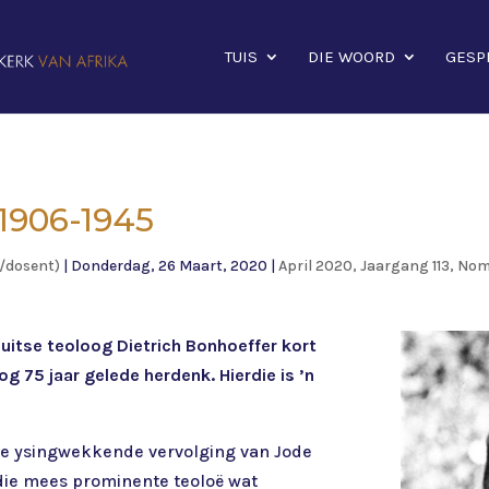
TUIS
DIE WOORD
GESP
 1906-1945
f/dosent)
|
Donderdag, 26 Maart, 2020
|
April 2020, Jaargang 113, No
Duitse teoloog Dietrich Bonhoeffer kort
g 75 jaar gelede herdenk. Hierdie is ’n
die ysingwekkende vervolging van Jode
 die mees prominente teoloë wat