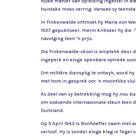
nuwe manier van opleiding ingestel in d
huistake moes verrrig. Vanweë sy teenstan
In Finkenwalde ontmoet hy Maria von Wed
1937 gepubliseer. Hierin kritiseer hy die
navolging teen ’n prys.
Die Finkenwalde-skool is amptelik deur d
ingeperk en enige openbare optrede soos 
Om militêre diensplig te ontwyk, word hy 
met hom in gesprek oor ’n moontlike slui
As deel van sy betrekking mog hy nou buit
om sodoende internasionale steun teen d
Duitsland.
Op 5 April 1943 is Bonhoeffer saam met a
verloof. Hy is sonder enige klag in Tegel 