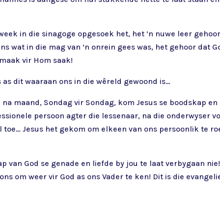
week in die sinagoge opgesoek het, het ’n nuwe leer gehoor 
s wat in die mag van ’n onrein gees was, het gehoor dat Go
l maak vir Hom saak!
s as dit waaraan ons in die wêreld gewoond is…
nd na maand, Sondag vir Sondag, kom Jesus se boodskap en 
ionele persoon agter die lessenaar, na die onderwyser voor
mal toe… Jesus het gekom om elkeen van ons persoonlik te r
 van God se genade en liefde by jou te laat verbygaan nie!
 om weer vir God as ons Vader te ken! Dit is die evangelie