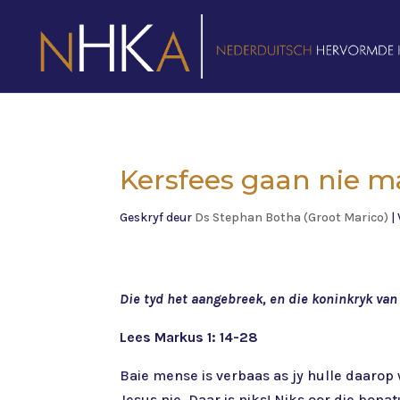
Kersfees gaan nie ma
Geskryf deur
Ds Stephan Botha (Groot Marico)
|
Die tyd het aangebreek, en die koninkryk va
Lees Markus 1: 14-28
Baie mense is verbaas as jy hulle daarop
Jesus nie. Daar is niks! Niks oor die bonat