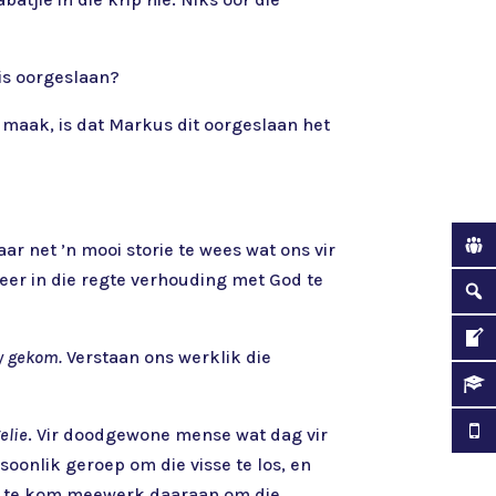
is oorgeslaan?
 maak, is dat Markus dit oorgeslaan het
r net ’n mooi storie te wees wat ons vir
weer in die regte verhouding met God te
y gekom.
Verstaan ons werklik die
elie
. Vir doodgewone mense wat dag vir
oonlik geroep om die visse te los, en
en te kom meewerk daaraan om die