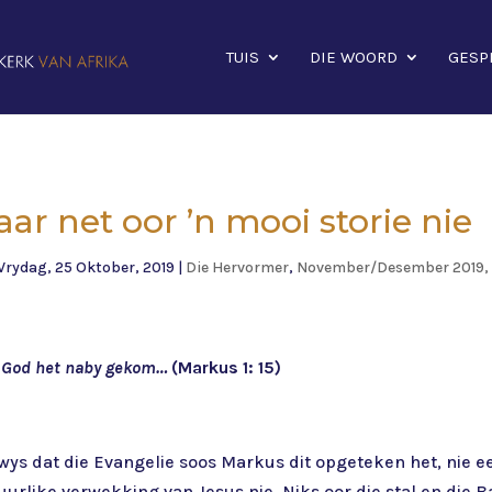
TUIS
DIE WOORD
GESP
ar net oor ’n mooi storie nie
Vrydag, 25 Oktober, 2019
|
Die Hervormer
,
November/Desember 2019, 
n God het naby gekom…
(Markus 1: 15)
 wys dat die Evangelie soos Markus dit opgeteken het, nie
uurlike verwekking van Jesus nie. Niks oor die stal en die Bab