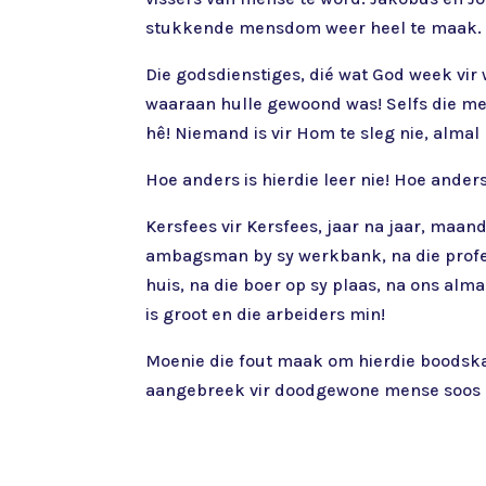
stukkende mensdom weer heel te maak.
Die godsdienstiges, dié wat God week vir 
waaraan hulle gewoond was! Selfs die men
hê! Niemand is vir Hom te sleg nie, alma
Hoe anders is hierdie leer nie! Hoe ander
Kersfees vir Kersfees, jaar na jaar, maa
ambagsman by sy werkbank, na die profess
huis, na die boer op sy plaas, na ons al
is groot en die arbeiders min!
Moenie die fout maak om hierdie boodskap
aangebreek vir doodgewone mense soos ons