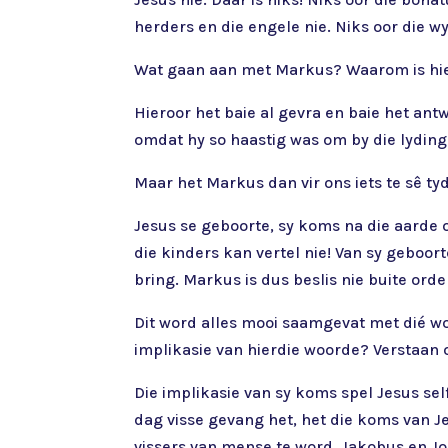
herders en die engele nie. Niks oor die 
Wat gaan aan met Markus? Waarom is hier
Hieroor het baie al gevra en baie het an
omdat hy so haastig was om by die lyding
Maar het Markus dan vir ons iets te sê ty
Jesus se geboorte, sy koms na die aarde 
die kinders kan vertel nie! Van sy geboo
bring. Markus is dus beslis nie buite orde
Dit word alles mooi saamgevat met dié w
implikasie van hierdie woorde? Verstaan 
Die implikasie van sy koms spel Jesus sel
dag visse gevang het, het die koms van J
vissers van mense te word. Jakobus en J