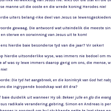
wyse manne uit die ooste en die wrede koning Herodes nie!
die uiters belang-rike deel van Jesus se lewensgeskieden
twoorde gewaag. Die antwoord wat uiteindelik die meeste sin
 en sterwe en oorwinning van Jesus uit te kom!
dens hierdie baie besonderse tyd van die jaar? Vir seker!
op hierdie uitsonderlike wyse, was immers nie bedoel om maa
rte af was sy lewe immers daarop gerig om ons, die mense, 
 nie!
oorde:
Die tyd het aangebreek, en die koninkryk van God het nab
ons die ingrypende boodskap wat dit dra?
f baie duidelik uit wanneer Hy sê:
Bekeer julle en glo die evang
esus radikale verandering gebring. Simon en Andreas is pers
ohannes is aangesê om hul stukkende nette te laat staan 