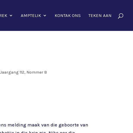
REK
AMPTELIK
KONTAK ONS
TEKEN AAN
Jaargang 112, Nommer 8
 eens melding maak van die geboorte van
atjie in die krip nie. Niks oor die