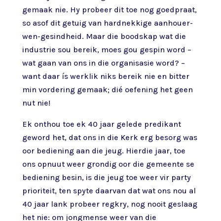
gemaak nie. Hy probeer dit toe nog goedpraat,
so asof dit getuig van hardnekkige aanhouer-
wen-gesindheid. Maar die boodskap wat die
industrie sou bereik, moes gou gespin word –
wat gaan van ons in die organisasie word? –
want daar ís werklik niks bereik nie en bitter
min vordering gemaak; dié oefening het geen
nut nie!
Ek onthou toe ek 40 jaar gelede predikant
geword het, dat ons in die Kerk erg besorg was
oor bediening aan die jeug. Hierdie jaar, toe
ons opnuut weer grondig oor die gemeente se
bediening besin, is die jeug toe weer vir party
prioriteit, ten spyte daarvan dat wat ons nou al
40 jaar lank probeer regkry, nog nooit geslaag
het nie: om jongmense weer van die