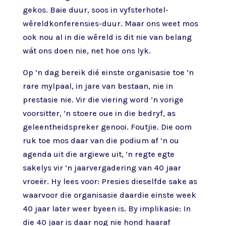
gekos. Baie duur, soos in vyfsterhotel-
wêreldkonferensies-duur. Maar ons weet mos
ook nou al in die wêreld is dit nie van belang
wát ons doen nie, net hoe ons lyk.
Op ’n dag bereik dié einste organisasie toe ’n
rare mylpaal, in jare van bestaan, nie in
prestasie nie. Vir die viering word ’n vorige
voorsitter, ’n stoere oue in die bedryf, as
geleentheidspreker genooi. Foutjie. Die oom
ruk toe mos daar van die podium af ’n ou
agenda uit die argiewe uit, ’n regte egte
sakelys vir ’n jaarvergadering van 40 jaar
vroeër. Hy lees voor: Presies dieselfde sake as
waarvoor die organisasie daardie einste week
40 jaar later weer byeen is. By implikasie: In
die 40 jaar is daar nog nie hond haaraf