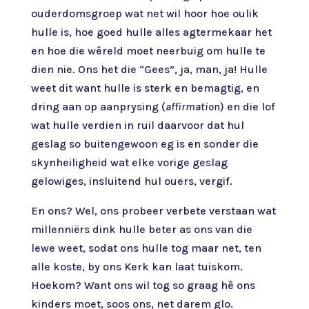
ouderdomsgroep wat net wil hoor hoe oulik
hulle is, hoe goed hulle alles agtermekaar het
en hoe die wêreld moet neerbuig om hulle te
dien nie. Ons het die “Gees”, ja, man, ja! Hulle
weet dit want hulle is sterk en bemagtig, en
dring aan op aanprysing (
affirmation
) en die lof
wat hulle verdien in ruil daarvoor dat hul
geslag so buitengewoon eg is en sonder die
skynheiligheid wat elke vorige geslag
gelowiges, insluitend hul ouers, vergif.
En ons? Wel, ons probeer verbete verstaan wat
millenniërs dink hulle beter as ons van die
lewe weet, sodat ons hulle tog maar net, ten
alle koste, by ons Kerk kan laat tuiskom.
Hoekom? Want ons wil tog so graag hê ons
kinders moet, soos ons, net darem glo.