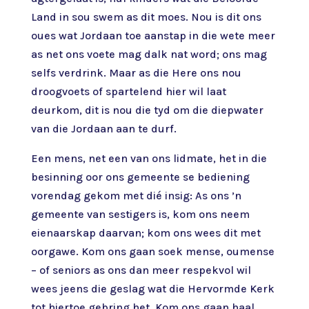
Land in sou swem as dit moes. Nou is dit ons
oues wat Jordaan toe aanstap in die wete meer
as net ons voete mag dalk nat word; ons mag
selfs verdrink. Maar as die Here ons nou
droogvoets of spartelend hier wil laat
deurkom, dit is nou die tyd om die diepwater
van die Jordaan aan te durf.
Een mens, net een van ons lidmate, het in die
besinning oor ons gemeente se bediening
vorendag gekom met dié insig: As ons ’n
gemeente van sestigers is, kom ons neem
eienaarskap daarvan; kom ons wees dit met
oorgawe. Kom ons gaan soek mense, oumense
– of seniors as ons dan meer respekvol wil
wees jeens die geslag wat die Hervormde Kerk
tot hiertoe gebring het. Kom ons gaan haal