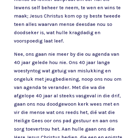
lewens self beheer te neem, te wen en wins te
maak; Jesus Christus kom op sy beste tweede
teen alles waarvan mense deesdae nou so
doodseker is, wat hulle kragdadig en
voorspoedig laat leef.
Nee, ons gaan nie meer by die ou agenda van
40 jaar gelede hou nie. Ons 40 jaar lange
woestyntog wat getuig van mislukking en
ongeluk met jeugbediening, noop ons nou om
van agenda te verander. Met die wa die
afgelope 40 jaar al steeks vasgeval in die drif,
gaan ons nou doodgewoon kerk wees met en
vir die mense wat ons reeds het, dié wat die
Heilige Gees oor ons pad gestuur en aan ons
sorg toevertrou het. Aan hulle gaan ons die
Here Jesus Christus bedien, die een en enigste