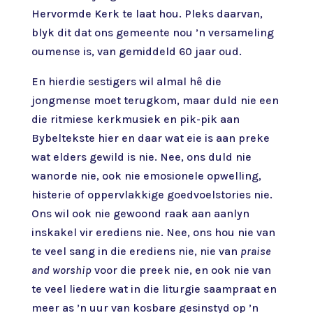
Hervormde Kerk te laat hou. Pleks daarvan,
blyk dit dat ons gemeente nou ’n versameling
oumense is, van gemiddeld 60 jaar oud.
En hierdie sestigers wil almal hê die
jongmense moet terugkom, maar duld nie een
die ritmiese kerkmusiek en pik-pik aan
Bybeltekste hier en daar wat eie is aan preke
wat elders gewild is nie. Nee, ons duld nie
wanorde nie, ook nie emosionele opwelling,
histerie of oppervlakkige goedvoelstories nie.
Ons wil ook nie gewoond raak aan aanlyn
inskakel vir erediens nie. Nee, ons hou nie van
te veel sang in die erediens nie, nie van
praise
and worship
voor die preek nie, en ook nie van
te veel liedere wat in die liturgie saampraat en
meer as ’n uur van kosbare gesinstyd op ’n