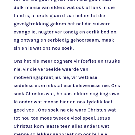
dalk mense van elders wat ook al lank in die
tand is, al orals gaan draai het en tot die
gevolgtrekking gekom het net die suiwere
evangelie, nugter verkondig en eerlik bedien,
eg ontvang en eerbiedig gehoorsaam, maak
sin en is wat ons nou soek.
Ons het nie meer ooghare vir foefies en truuks
nie, vir die verbeelde waarde van
motiveringspraatjies nie, vir wettiese
sedelessies en ekstatiese belewenisse nie. Ons
soek Christus wat, helaas, elders nog begrawe
lê onder wat mense hier en nou tydelik laat
goed voel. Ons soek na die ware Christus wat
tot nou toe moes tweede viool speel. Jesus
Christus kom laaste teen alles anders wat
mense so lekker aanpraat om oor hul eie