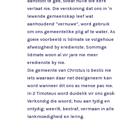
aanstoot te gee, sodat hulle die kerk
verlaat nie. Die verskoning dat ons in ‘n
lewende gemeenskap leef wat
aanhoudend “vernuwe”, word gebruik
om ons gemeentelike plig af te water. As
goeie voorbeeld is lidmate se volgehoue
afwesigheid by eredienste. Sommige
lidmate woon al vir jare nie meer
eredienste by nie.
Die gemeente van Christus is beslis nie
iets waaraan daar net deelgeneem kan
word wanneer dit ons as mense pas nie.
In 2 Timoteus word duidelik vir ons gesê:
Verkondig die woord; hou aan tydig en
ontydig; weerlê, bestraf, vermaan in alle
lankmoedigheid en lering.