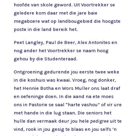
hoofde van skole geword. Uit Voortrekker se
geledere kom daar met die jare baie
megaboere wat op landbougebied die hoogste
poste in die land bereik het.
Peet Langley, Paul de Beer, Alex Antonites en
nog ander het Voortrekker se naam hoog
gehou by die Studenteraad.
Ontgroening gedurende jou eerste twee weke
in die koshuis was kwaai. Vroeg, nog donker,
het Hennie Botha en Wors Muller ons laat draf
en oefeninge doen. In die aand na ete moes
ons in Pastorie se saal “harte vashou” of vir ure
met hande in die lug staan. Die seniors het
hulle dan vermaak deur jou hele
pedigree
uit te
vind, rook in jou gesig te blaas en jou selfs ’n