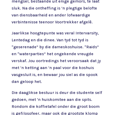
mengsel, bestaande uit enige gemors, te laat
sluk. Na die ontheffing is ’n plegtige belofte
van diensbaarheid en ander lofwaardige
verbintenisse teenoor Voortrekker afgelê.
Jaarlikse hoogtepunte was veral Intervarsity,
Lentedag en die dinee. Van tyd tot tyd is
“geserenade” by die dameskoshuise. “Raids”
en “waterparties” het ongekende vreugde
verskaf. Jou oortredings het veroorsaak dat jy
met ’n ketting aan ’n paal voor die koshuis
vasgesluit is, en bewaar jou siel as die spook
dan geloop het.
Die daaglikse bestuur is deur die studente self
gedoen, met ’n huiskomitee aan die spits.
Rondom die koffietafel onder die groot boom
is gefilosofeer, maar ook die grootste klomp