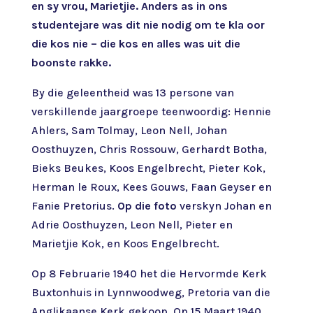
en sy vrou, Marietjie. Anders as in ons
studentejare was dit nie nodig om te kla oor
die kos nie – die kos en alles was uit die
boonste rakke.
By die geleentheid was 13 persone van
verskillende jaargroepe teenwoordig: Hennie
Ahlers, Sam Tolmay, Leon Nell, Johan
Oosthuyzen, Chris Rossouw, Gerhardt Botha,
Bieks Beukes, Koos Engelbrecht, Pieter Kok,
Herman le Roux, Kees Gouws, Faan Geyser en
Fanie Pretorius.
Op die foto
verskyn Johan en
Adrie Oosthuyzen, Leon Nell, Pieter en
Marietjie Kok, en Koos Engelbrecht.
Op 8 Februarie 1940 het die Hervormde Kerk
Buxtonhuis in Lynnwoodweg, Pretoria van die
Anglikaanse Kerk gekoop. Op 15 Maart 1940,