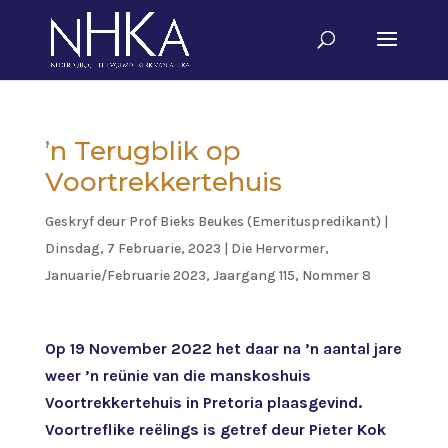
’n Terugblik op
Voortrekkertehuis
Geskryf deur
Prof Bieks Beukes (Emerituspredikant)
|
Dinsdag, 7 Februarie, 2023
|
Die Hervormer
,
Januarie/Februarie 2023, Jaargang 115, Nommer 8
Op 19 November 2022 het daar na ’n aantal jare
weer ’n reünie van die manskoshuis
Voortrekkertehuis in Pretoria plaasgevind.
Voortreflike reëlings is getref deur Pieter Kok