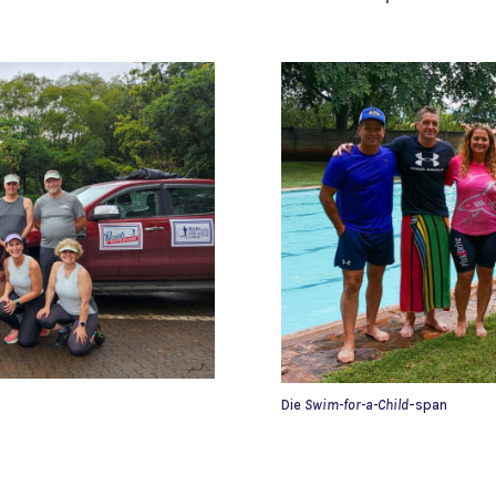
Die
Swim-for-a-Child
-span