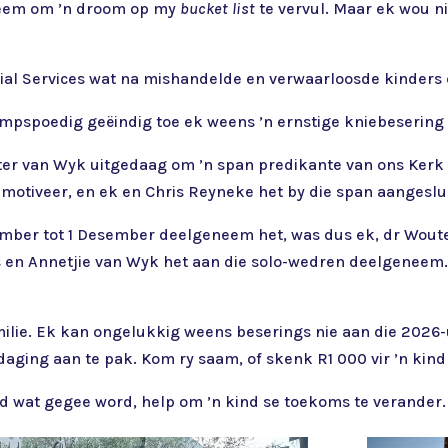
neem om ’n droom op my
bucket list
te vervul. Maar ek wou nie
ial Services wat na mishandelde en verwaarloosde kinders
pspoedig geëindig toe ek weens ’n ernstige kniebesering
uter van Wyk uitgedaag om ’n span predikante van ons Kerk
 motiveer, en ek en Chris Reyneke het by die span aangeslui
mber tot 1 Desember deelgeneem het, was dus ek, dr Woute
s en Annetjie van Wyk het aan die solo-wedren deelgeneem.
milie. Ek kan ongelukkig weens beserings nie aan die 2026
daging aan te pak. Kom ry saam, of skenk R1 000 vir ’n kind 
d wat gegee word, help om ’n kind se toekoms te verander.