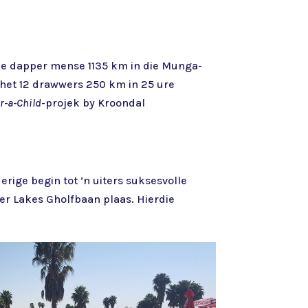
mpie dapper mense 1135 km in die Munga-
het 12 drawwers 250 km in 25 ure
r-a-Child
-projek by Kroondal
erige begin tot ’n uiters suksesvolle
ver Lakes Gholfbaan plaas. Hierdie