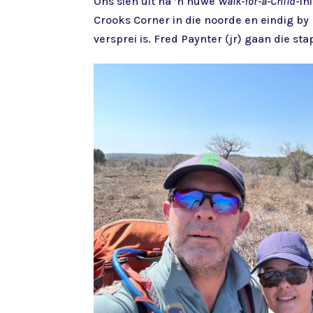
Ons sien uit na ’n nuwe
Walk-for-a-Child
-in
Crooks Corner in die noorde en eindig by 
versprei is. Fred Paynter (jr) gaan die s