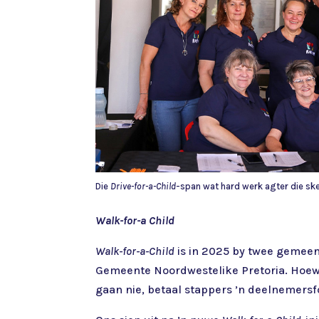
Die
Drive-for-a-Child
-span wat hard werk agter die s
Walk-for-a Child
Walk-for-a-Child
is in 2025 by twee gemeen
Gemeente Noordwestelike Pretoria. Hoewel
gaan nie, betaal stappers ’n deelnemersf