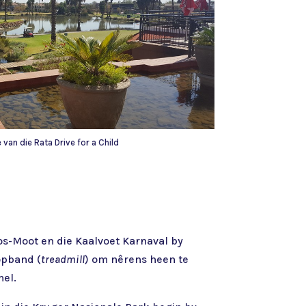
e van die Rata Drive for a Child
s-Moot en die Kaalvoet Karnaval by
opband (
treadmill
) om nêrens heen te
mel.