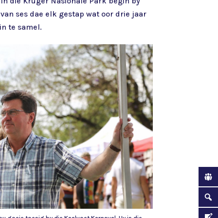
 in die Kruger Nasionale Park begin by
van ses dae elk gestap wat oor drie jaar
in te samel.