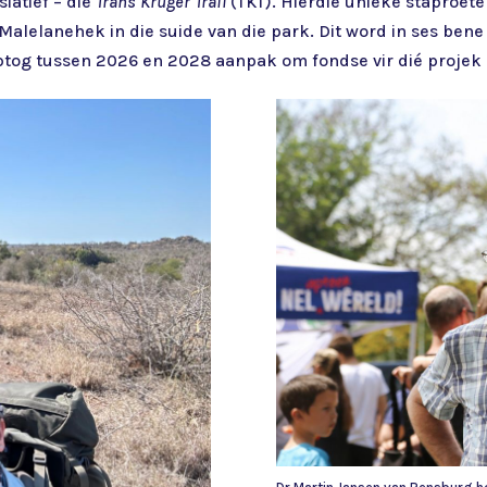
isiatief – die
Trans Kruger Trail
(TKT). Hierdie unieke staproete
Malelanehek in die suide van die park. Dit word in ses bene 
taptog tussen 2026 en 2028 aanpak om fondse vir dié projek 