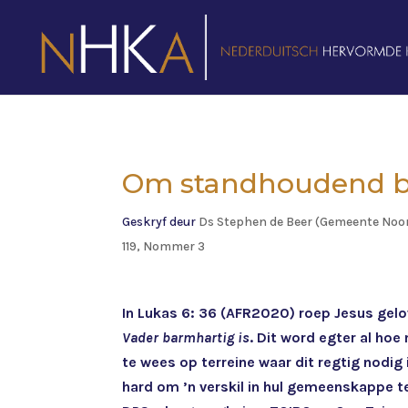
Om standhoudend b
Geskryf deur
Ds Stephen de Beer (Gemeente Noor
119, Nommer 3
In Lukas 6: 36 (AFR2020) roep Jesus ge
Vader barmhartig is
. Dit word egter al ho
te wees op terreine waar dit regtig nodi
hard om ’n verskil in hul gemeenskappe t