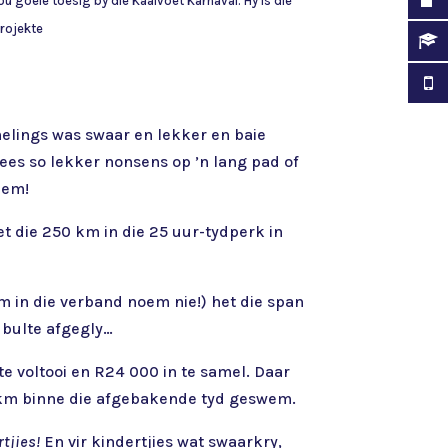
u goeie toesig by die Kaalvoet Karnaval. Hy is die
rojekte
melings was swaar en lekker en baie
es so lekker nonsens op ’n lang pad of
neem!
t die 250 km in die 25 uur-tydperk in
m in die verband noem nie!) het die span
e bulte afgegly…
e voltooi en R24 000 in te samel. Daar
,7 km binne die afgebakende tyd geswem.
tjies!
En vir kindertjies wat swaarkry,