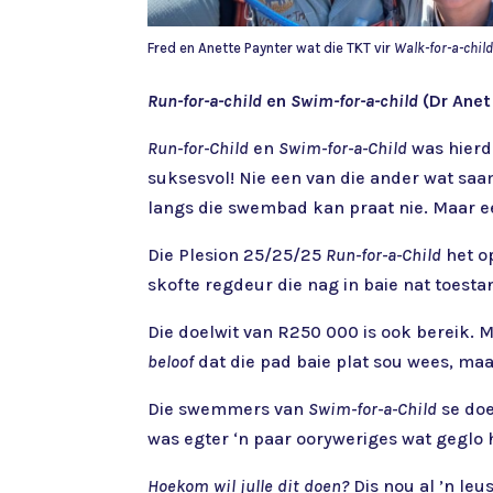
Fred en Anette Paynter wat die TKT vir
Walk-for-a-chil
Run-for-a-child
en
Swim-for-a-child
(Dr Anet
Run-for-Child
en
Swim-for-a-Child
was hierdi
suksesvol! Nie een van die ander wat sa
langs die swembad kan praat nie. Maar ee
Die Plesion 25/25/25
Run-for-a-Child
het o
skofte regdeur die nag in baie nat toestan
Die doelwit van R250 000 is ook bereik. 
beloof
dat die pad baie plat sou wees, maar
Die swemmers van
Swim-for-a-Child
se doe
was egter ‘n paar ooryweriges wat geglo 
Hoekom wil julle dit doen?
Dis nou al ’n leu