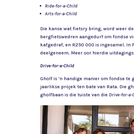
Ride-for-a-Child
Arts-for-a-Child
Die kanse wat fietsry bring, word weer d
bergfietswedren aangedurf om fondse vir
kafgedraf, en R250 000 is ingesamel. In
deelgeneem. Meer oor hierdie uitdagings 
Drive-for-a-Child
Gholf is ’n handige manier om fondse te
jaarlikse projek ten bate van Rata. Die g
gholfbaan is die tuiste van die
Drive-for-a-