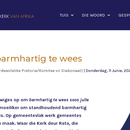
TUIS
DIE WOORD
GESP
armhartig te wees
dwestelike Pretoria/Komitee vir Diakonaat)
|
Donderdag, 11 Junie, 20
lowiges op om
barmhartig te wees soos julle
e moeiliker om standhoudend barmhartig
g is. Op gemeentevlak werk gemeentes
e maak. Waar die Kerk deur Rata, die