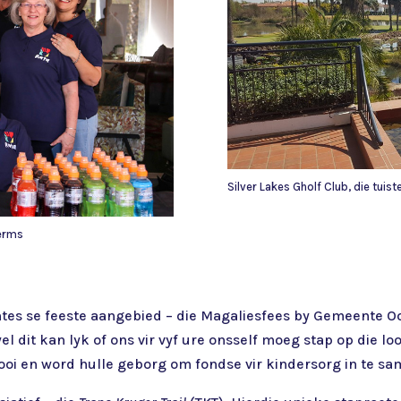
Silver Lakes Gholf Club, die tuist
kerms
tes se feeste aangebied – die Magaliesfees by Gemeente Oo
 dit kan lyk of ons vir vyf ure onsself moeg stap op die lo
ooi en word hulle geborg om fondse vir kindersorg in te sa