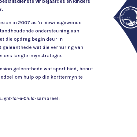
esialisdienste vir bejaardes en kinders
r.
esion in 2007 as ’n niewinsgewende
 standhoudende ondersteuning aan
et die opdrag begin deur ’n
 geleenthede wat die verhuring van
an ons langtermynstrategie.
lesion geleenthede wat sport bied, benut
 bedoel om hulp op die korttermyn te
e
Light-for-a-Child
-sambreel: