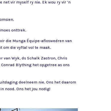
 net vir myself ry nie. Ek wou ry vir ’n
 omsien.
 moes onttrek.
 vir die Munga Équipe-afloswedren van
t om die vyftal vol te maak.
r van Wyk, ds Schalk Zastron, Chris
 Conrad Blything het opgetree as ons
-uitdaging deelneem nie. Ons het daarom
in nood. Ons het jou nodig!