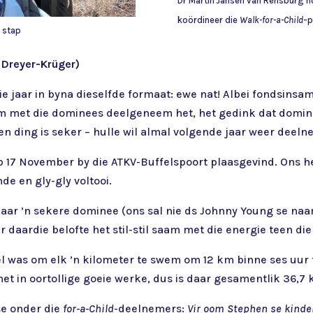
Dr Martin Jansen van Rensburg ho
koördineer die
Walk-for-a-Child
-p
d
stap
 Dreyer-Krüger)
e jaar in byna dieselfde formaat: ewe nat! Albei fondsinsa
am met die dominees deelgeneem het, het gedink dat domine
n ding is seker – hulle wil almal volgende jaar weer deel
p 17 November by die ATKV-Buffelspoort plaasgevind. Ons he
de en gly-gly voltooi.
Maar ’n sekere dominee (ons sal nie ds Johnny Young se naa
 daardie belofte het stil-stil saam met die energie teen di
l was om elk ’n kilometer te swem om 12 km binne ses uur t
het in oortollige goeie werke, dus is daar gesamentlik 36
se onder die
for-a-Child
-deelnemers:
Vir oom Stephen se kinder