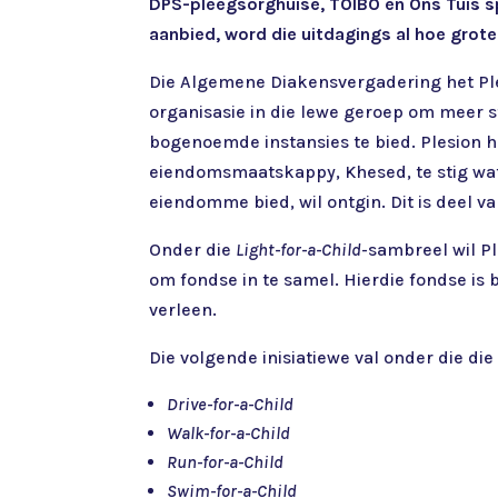
DPS-pleegsorghuise, TOIBO en Ons Tuis sp
aanbied, word die uitdagings al hoe grote
Die Algemene Diakensvergadering het Pl
organisasie in die lewe geroep om meer
bogenoemde instansies te bied. Plesion h
eiendomsmaatskappy, Khesed, te stig wat
eiendomme bied, wil ontgin. Dit is deel v
Onder die
Light-for-a-Child
-sambreel wil P
om fondse in te samel. Hierdie fondse is
verleen.
Die volgende inisiatiewe val onder die di
Drive-for-a-Child
Walk-for-a-Child
Run-for-a-Child
Swim-for-a-Child