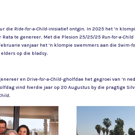
eur die
Ride-for-a-Child
-inisiatief ontgin. In 2025 het ’n klo
 Rata te genereer. Met die Plesion 25/25/25
Run-for-a-Child
 Februarie vanjaar het ’n klompie swemmers aan die
Swim-fo
elders op die bladsy.
 genereer en
Drive-for-a-Child
-gholfdae het gegroei van ’n ned
holfdag vind hierdie jaar op 20 Augustus by die pragtige Sil
Child
.