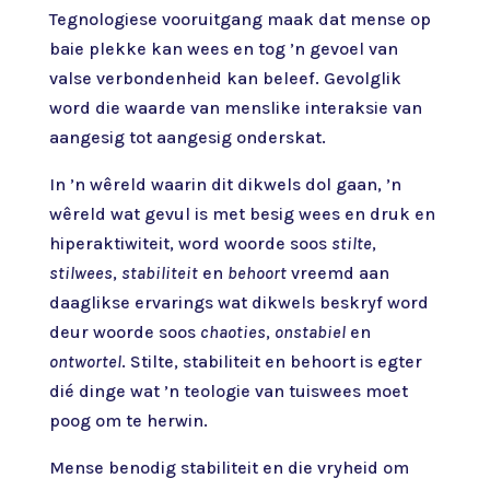
Tegnologiese vooruitgang maak dat mense op
baie plekke kan wees en tog ’n gevoel van
valse verbondenheid kan beleef. Gevolglik
word die waarde van menslike interaksie van
aangesig tot aangesig onderskat.
In ’n wêreld waarin dit dikwels dol gaan, ’n
wêreld wat gevul is met besig wees en druk en
hiperaktiwiteit, word woorde soos
stilte
,
stilwees
,
stabiliteit
en
behoort
vreemd aan
daaglikse ervarings wat dikwels beskryf word
deur woorde soos
chaoties
,
onstabiel
en
ontwortel
. Stilte, stabiliteit en behoort is egter
dié dinge wat ’n teologie van tuiswees moet
poog om te herwin.
Mense benodig stabiliteit en die vryheid om