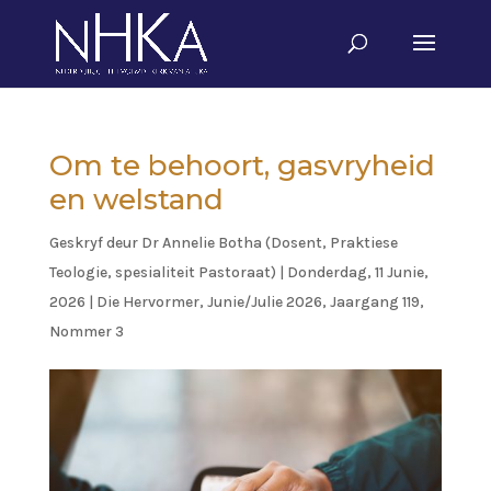
Om te behoort, gasvryheid
en welstand
Geskryf deur
Dr Annelie Botha (Dosent, Praktiese
Teologie, spesialiteit Pastoraat)
|
Donderdag, 11 Junie,
2026
|
Die Hervormer
,
Junie/Julie 2026, Jaargang 119,
Nommer 3