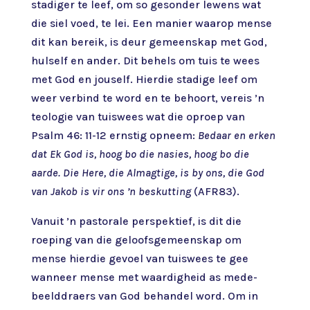
stadiger te leef, om so gesonder lewens wat
die siel voed, te lei. Een manier waarop mense
dit kan bereik, is deur gemeenskap met God,
hulself en ander. Dit behels om tuis te wees
met God en jouself. Hierdie stadige leef om
weer verbind te word en te behoort, vereis ’n
teologie van tuiswees wat die oproep van
Psalm 46: 11-12 ernstig opneem:
Bedaar en erken
dat Ek God is, hoog bo die nasies, hoog bo die
aarde. Die Here, die Almagtige, is by ons, die God
van Jakob is vir ons ’n beskutting
(AFR83).
Vanuit ’n pastorale perspektief, is dit die
roeping van die geloofsgemeenskap om
mense hierdie gevoel van tuiswees te gee
wanneer mense met waardigheid as mede-
beelddraers van God behandel word. Om in