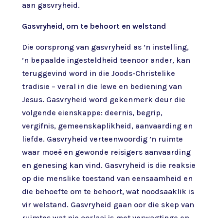
aan gasvryheid.
Gasvryheid, om te behoort en welstand
Die oorsprong van gasvryheid as ’n instelling,
’n bepaalde ingesteldheid teenoor ander, kan
teruggevind word in die Joods-Christelike
tradisie – veral in die lewe en bediening van
Jesus. Gasvryheid word gekenmerk deur die
volgende eienskappe: deernis, begrip,
vergifnis, gemeenskaplikheid, aanvaarding en
liefde. Gasvryheid verteenwoordig ’n ruimte
waar moeë en gewonde reisigers aanvaarding
en genesing kan vind. Gasvryheid is die reaksie
op die menslike toestand van eensaamheid en
die behoefte om te behoort, wat noodsaaklik is
vir welstand. Gasvryheid gaan oor die skep van
ruimtes wat nie oorlaai is met verwagtinge en