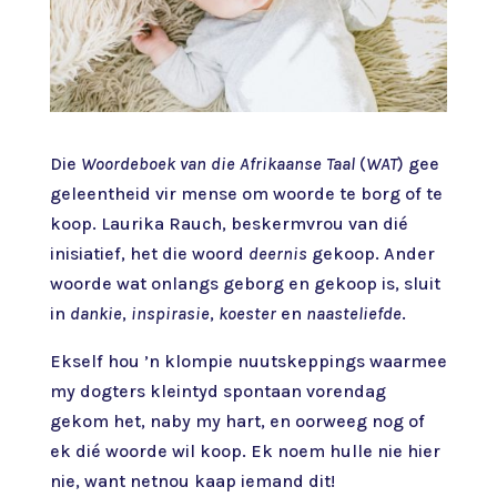
Die
Woordeboek van die Afrikaanse Taal
(
WAT
) gee
geleentheid vir mense om woorde te borg of te
koop. Laurika Rauch, beskermvrou van dié
inisiatief, het die woord
deernis
gekoop. Ander
woorde wat onlangs geborg en gekoop is, sluit
in
dankie
,
inspirasie
,
koester
en
naasteliefde
.
Ekself hou ’n klompie nuutskeppings waarmee
my dogters kleintyd spontaan vorendag
gekom het, naby my hart, en oorweeg nog of
ek dié woorde wil koop. Ek noem hulle nie hier
nie, want netnou kaap iemand dit!