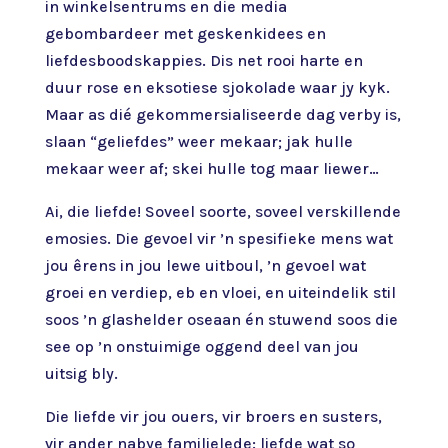
in winkelsentrums en die media
gebombardeer met geskenkidees en
liefdesboodskappies. Dis net rooi harte en
duur rose en
eksotiese sjokolade waar jy kyk.
Maar as dié gekommersialiseerde dag verby is,
slaan “geliefdes” weer mekaar; jak hulle
mekaar weer af; skei hulle tog maar liewer…
Ai, die liefde! Soveel soorte, soveel verskillende
emosies. Die gevoel vir ’n spesifieke mens wat
jou êrens in jou lewe uitboul, ’n gevoel wat
groei en verdiep, eb en vloei, en uiteindelik stil
soos ’n glashelder oseaan én stuwend soos die
see op ’n onstuimige oggend deel van jou
uitsig bly.
Die liefde vir jou ouers, vir broers en susters,
vir ander nabye familielede: liefde wat so