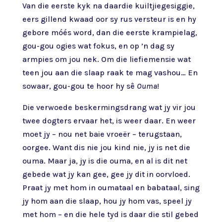
Van die eerste kyk na daardie kuiltjiegesiggie,
eers gillend kwaad oor sy rus versteur is en hy
gebore móés word, dan die eerste krampielag,
gou-gou ogies wat fokus, en op ’n dag sy
armpies om jou nek. Om die liefiemensie wat
teen jou aan die slaap raak te mag vashou… En
sowaar, gou-gou te hoor hy sê
Ouma
!
Die verwoede beskermingsdrang wat jy vir jou
twee dogters ervaar het, is weer daar. En weer
moet jy – nou net baie vroeër – terugstaan,
oorgee. Want dis nie jou kind nie, jy is net die
ouma. Maar ja, jy is die ouma, en al is dit net
gebede wat jy kan gee, gee jy dit in oorvloed.
Praat jy met hom in oumataal en babataal, sing
jy hom aan die slaap, hou jy hom vas, speel jy
met hom – en die hele tyd is daar die stil gebed