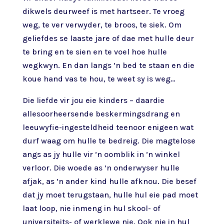
dikwels deurweef is met hartseer. Te vroeg
weg, te ver verwyder, te broos, te siek. Om
geliefdes se laaste jare of dae met hulle deur
te bring en te sien en te voel hoe hulle
wegkwyn. En dan langs ’n bed te staan en die
koue hand vas te hou, te weet sy is weg…
Die liefde vir jou eie kinders – daardie
allesoorheersende beskermingsdrang en
leeuwyfie-ingesteldheid teenoor enigeen wat
durf waag om hulle te bedreig. Die magtelose
angs as jy hulle vir ’n oomblik in ’n winkel
verloor. Die woede as ’n onderwyser hulle
afjak, as ’n ander kind hulle afknou. Die besef
dat jy moet terugstaan, hulle hul eie pad moet
laat loop, nie inmeng in hul skool- of
universiteits- of werklewe nie. Ook nie in hul