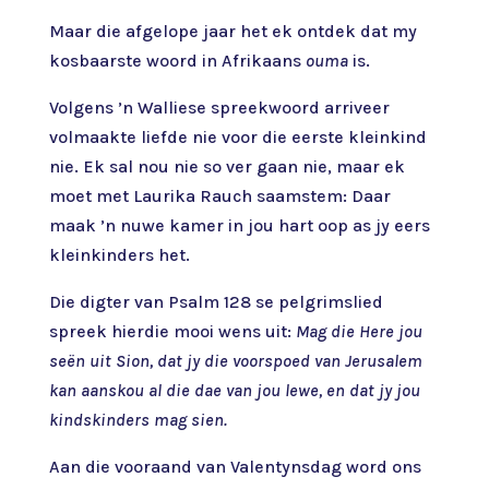
Maar die afgelope jaar het ek ontdek dat my
kosbaarste woord in Afrikaans
ouma
is.
Volgens ’n Walliese spreekwoord arriveer
volmaakte liefde nie voor die eerste kleinkind
nie. Ek sal nou nie so ver gaan nie, maar ek
moet met Laurika Rauch saamstem: Daar
maak ’n nuwe kamer in jou hart oop as jy eers
kleinkinders het.
Die digter van Psalm 128 se pelgrimslied
spreek hierdie mooi wens uit:
Mag die Here jou
seën uit Sion, dat jy die voorspoed van Jerusalem
kan aanskou al die dae van jou lewe, en dat jy jou
kindskinders mag sien.
Aan die vooraand van Valentynsdag word ons