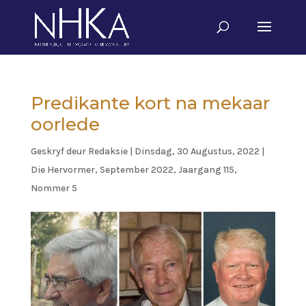
Predikante kort na mekaar
oorlede
Geskryf deur
Redaksie
|
Dinsdag, 30 Augustus, 2022
|
Die Hervormer
,
September 2022, Jaargang 115,
Nommer 5