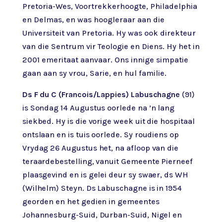
Pretoria-Wes, Voortrekkerhoogte, Philadelphia
en Delmas, en was hoogleraar aan die
Universiteit van Pretoria. Hy was ook direkteur
van die Sentrum vir Teologie en Diens. Hy het in
2001 emeritaat aanvaar. Ons innige simpatie
gaan aan sy vrou, Sarie, en hul familie.
Ds F du C (Francois/Lappies) Labuschagne
(91)
is Sondag 14 Augustus oorlede na ’n lang
siekbed. Hy is die vorige week uit die hospitaal
ontslaan en is tuis oorlede. Sy roudiens op
Vrydag 26 Augustus het, na afloop van die
teraardebestelling, vanuit Gemeente Pierneef
plaasgevind en is gelei deur sy swaer, ds WH
(Wilhelm) Steyn. Ds Labuschagne is in 1954
georden en het gedien in gemeentes
Johannesburg-Suid, Durban-Suid, Nigel en