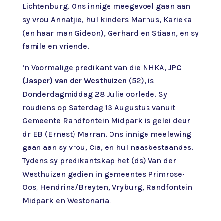
Lichtenburg. Ons innige meegevoel gaan aan
sy vrou Annatjie, hul kinders Marnus, Karieka
(en haar man Gideon), Gerhard en Stiaan, en sy
famile en vriende.
’n Voormalige predikant van die NHKA,
JPC
(Jasper) van der Westhuizen
(52), is
Donderdagmiddag 28 Julie oorlede. Sy
roudiens op Saterdag 13 Augustus vanuit
Gemeente Randfontein Midpark is gelei deur
dr EB (Ernest) Marran. Ons innige meelewing
gaan aan sy vrou, Cia, en hul naasbestaandes.
Tydens sy predikantskap het (ds) Van der
Westhuizen gedien in gemeentes Primrose-
Oos, Hendrina/Breyten, Vryburg, Randfontein
Midpark en Westonaria.