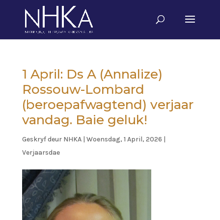
1 April: Ds A (Annalize)
Rossouw-Lombard
(beroepafwagtend) verjaar
vandag. Baie geluk!
Geskryf deur
NHKA
|
Woensdag, 1 April, 2026
|
Verjaarsdae