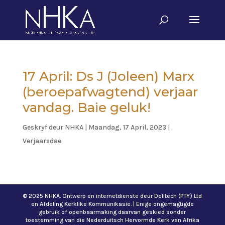
17 April: Ds J (Joleen) Marx
(beroepafwagtend) verjaar
vandag. Baie geluk!
Geskryf deur
NHKA
|
Maandag, 17 April, 2023
|
Verjaarsdae
© 2025 NHKA. Ontwerp en internetdienste deur Delitech (PTY) Ltd
en Afdeling Kerklike Kommunikasie. | Enige ongemagtigde
gebruik of openbaarmaking daarvan geskied sonder
toestemming van die Nederduitsch Hervormde Kerk van Afrika