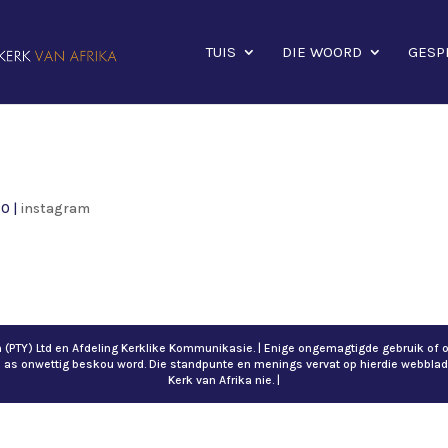
TUIS
DIE WOORD
GESP
20
|
instagram
ch (PTY) Ltd en Afdeling Kerklike Kommunikasie. | Enige ongemagtigde gebruik 
n as onwettig beskou word. Die standpunte en menings vervat op hierdie webblad
Kerk van Afrika nie. |