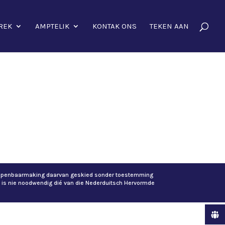
REK
AMPTELIK
KONTAK ONS
TEKEN AAN
of openbaarmaking daarvan geskied sonder toestemming
 is nie noodwendig dié van die Nederduitsch Hervormde