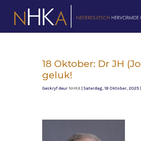
18 Oktober: Dr JH (J
geluk!
Geskryf deur
NHKA
|
Saterdag, 18 Oktober, 2025