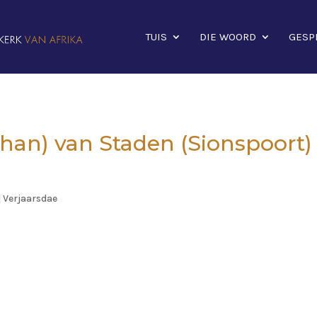
TUIS
DIE WOORD
GESP
ohan) van Staden (Sionspoort)
|
Verjaarsdae