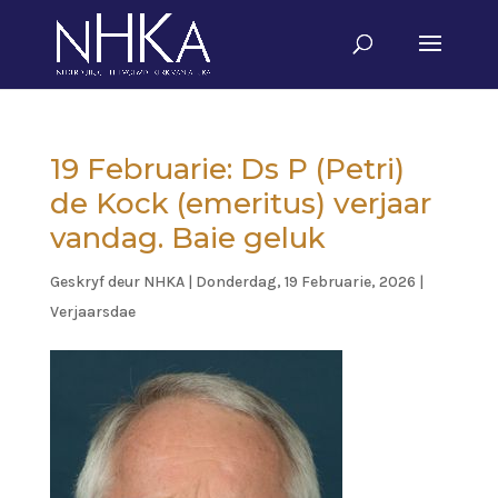
19 Februarie: Ds P (Petri)
de Kock (emeritus) verjaar
vandag. Baie geluk
Geskryf deur
NHKA
|
Donderdag, 19 Februarie, 2026
|
Verjaarsdae