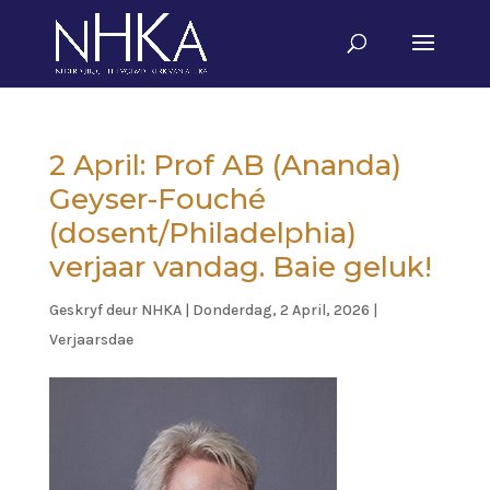
2 April: Prof AB (Ananda)
Geyser-Fouché
(dosent/Philadelphia)
verjaar vandag. Baie geluk!
Geskryf deur
NHKA
|
Donderdag, 2 April, 2026
|
Verjaarsdae