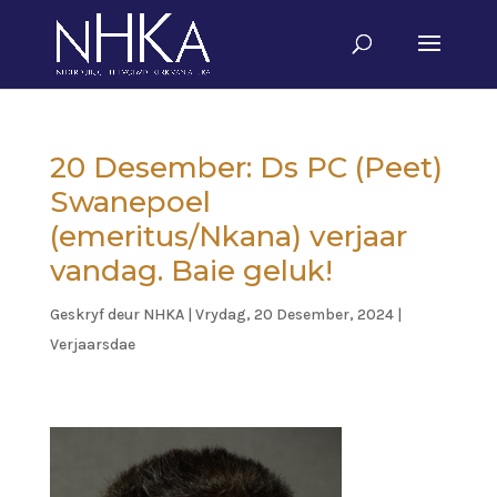
20 Desember: Ds PC (Peet)
Swanepoel
(emeritus/Nkana) verjaar
vandag. Baie geluk!
Geskryf deur
NHKA
|
Vrydag, 20 Desember, 2024
|
Verjaarsdae