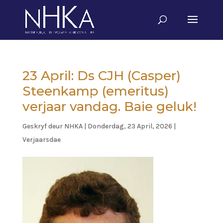
23 April: Ds CJH (Casper)
Steenkamp (emeritus)
verjaar vandag. Baie geluk!
Geskryf deur
NHKA
|
Donderdag, 23 April, 2026
|
Verjaarsdae