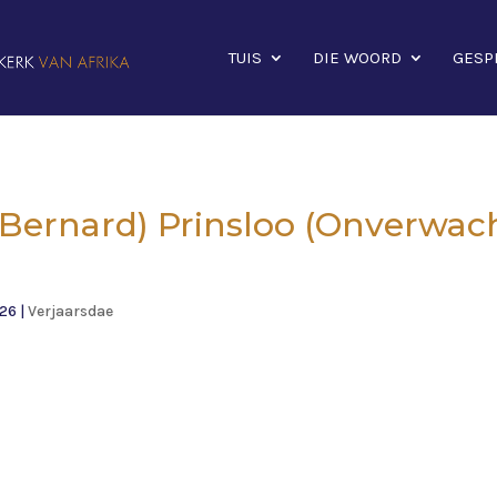
TUIS
DIE WOORD
GESP
(Bernard) Prinsloo (Onverwach
026
|
Verjaarsdae