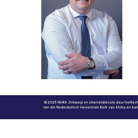
© 2025 NHKA. Ontwerp en internetdienste deur Delite
van die Nederduitsch Hervormde Kerk van Afrika en ka