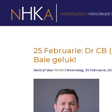
25 Februarie: Dr CB 
Baie geluk!
Geskryf deur
NHKA
|
Woensdag, 25 Februarie, 2