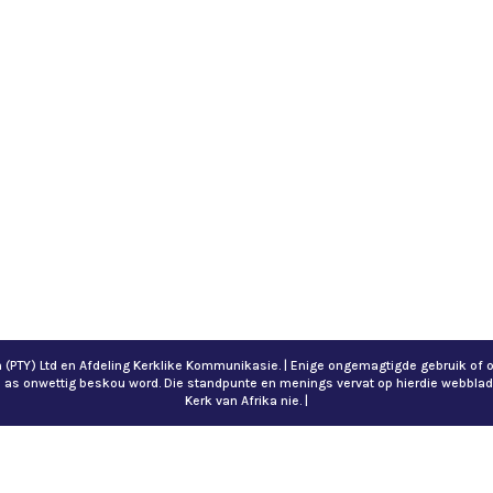
ch (PTY) Ltd en Afdeling Kerklike Kommunikasie. | Enige ongemagtigde gebruik 
n as onwettig beskou word. Die standpunte en menings vervat op hierdie webblad
Kerk van Afrika nie. |