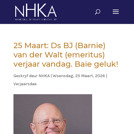
25 Maart: Ds BJ (Barnie)
van der Walt (emeritus)
verjaar vandag. Baie geluk!
Geskryf deur
NHKA
|
Woensdag, 25 Maart, 2026
|
Verjaarsdae