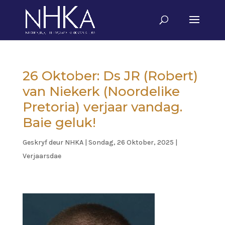
26 Oktober: Ds JR (Robert)
van Niekerk (Noordelike
Pretoria) verjaar vandag.
Baie geluk!
Geskryf deur
NHKA
|
Sondag, 26 Oktober, 2025
|
Verjaarsdae