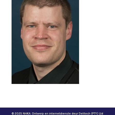
© 2025 NHKA. Ontwerp en internetdienste deur Delitech (PTY) Ltd