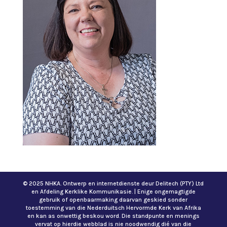
© 2025 NHKA. Ontwerp en internetdienste deur Delitech (PTY) Ltd
en Afdeling Kerklike Kommunikasie. | Enige ongemagtigde
gebruik of openbaarmaking daarvan geskied sonder
toestemming van die Nederduitsch Hervormde Kerk van Afrika
en kan as onwettig beskou word. Die standpunte en menings
vervat op hierdie webblad is nie noodwendig dié van die