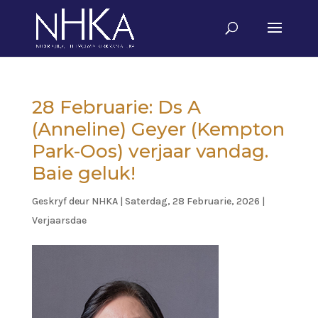
28 Februarie: Ds A
(Anneline) Geyer (Kempton
Park-Oos) verjaar vandag.
Baie geluk!
Geskryf deur
NHKA
|
Saterdag, 28 Februarie, 2026
|
Verjaarsdae