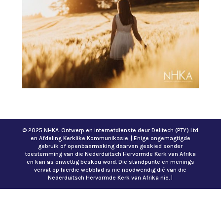
© 2025 NHKA. Ontwerp en internetdienste deur Delitech (PTY) Ltd
en Afdeling Kerklike Kommunikasie. | Enige ongemagtigde
gebruik of openbaarmaking daarvan geskied sonder
toestemming van die Nederduitsch Hervormde Kerk van Afrika
en kan as onwettig beskou word. Die standpunte en menings
vervat op hierdie webblad is nie noodwendig dié van die
Nederduitsch Hervormde Kerk van Afrika nie. |