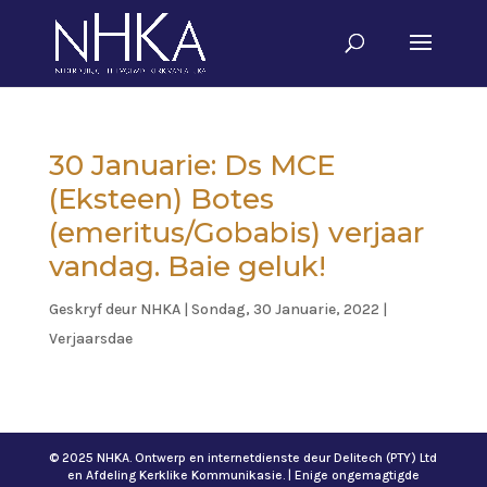
30 Januarie: Ds MCE
(Eksteen) Botes
(emeritus/Gobabis) verjaar
vandag. Baie geluk!
Geskryf deur
NHKA
|
Sondag, 30 Januarie, 2022
|
Verjaarsdae
© 2025 NHKA. Ontwerp en internetdienste deur Delitech (PTY) Ltd
en Afdeling Kerklike Kommunikasie. | Enige ongemagtigde