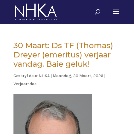
30 Maart: Ds TF (Thomas)
Dreyer (emeritus) verjaar
vandag. Baie geluk!
Geskryf deur
NHKA
|
Maandag, 30 Maart, 2026
|
Verjaarsdae