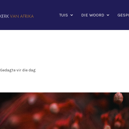
TUIS
DIE WOORD
GESP
|
Gedagte vir die dag