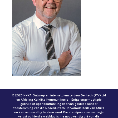
© 2025 NHKA. Ontwerp en internetdienste deur Delitech (PTY) Ltd
en Afdeling Kerklike Kommunikasie. | Enige ongemagtigde
gebruik of openbaarmaking daarvan geskied sonder
toestemming van die Nederduitsch Hervormde Kerk van Afrika
en kan as onwettig beskou word. Die standpunte en menings
vervat op hierdie webblad is nie noodwendig dié van die