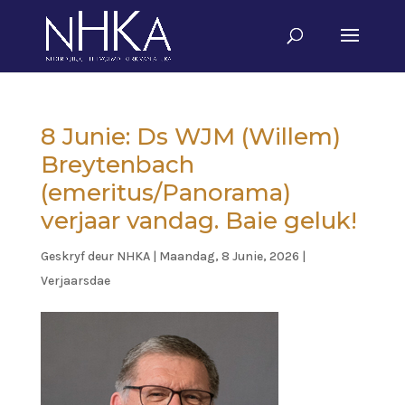
8 Junie: Ds WJM (Willem)
Breytenbach
(emeritus/Panorama)
verjaar vandag. Baie geluk!
Geskryf deur
NHKA
|
Maandag, 8 Junie, 2026
|
Verjaarsdae