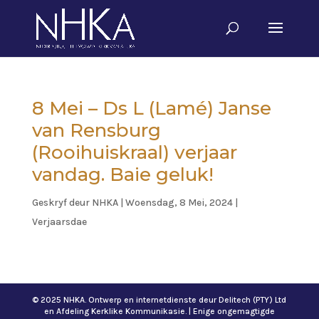
8 Mei – Ds L (Lamé) Janse
van Rensburg
(Rooihuiskraal) verjaar
vandag. Baie geluk!
Geskryf deur
NHKA
|
Woensdag, 8 Mei, 2024
|
Verjaarsdae
© 2025 NHKA. Ontwerp en internetdienste deur Delitech (PTY) Ltd
en Afdeling Kerklike Kommunikasie. | Enige ongemagtigde