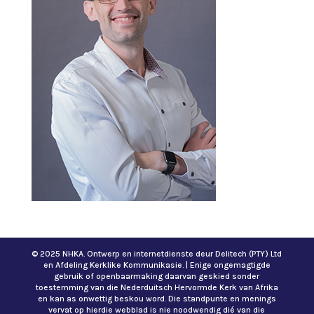
© 2025 NHKA. Ontwerp en internetdienste deur Delitech (PTY) Ltd
en Afdeling Kerklike Kommunikasie. | Enige ongemagtigde
gebruik of openbaarmaking daarvan geskied sonder
toestemming van die Nederduitsch Hervormde Kerk van Afrika
en kan as onwettig beskou word. Die standpunte en menings
vervat op hierdie webblad is nie noodwendig dié van die