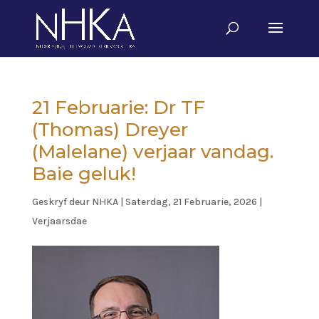
21 Februarie: Dr TF
(Thomas) Dreyer
(Malelane) verjaar vandag.
Baie geluk!
Geskryf deur
NHKA
|
Saterdag, 21 Februarie, 2026
|
Verjaarsdae