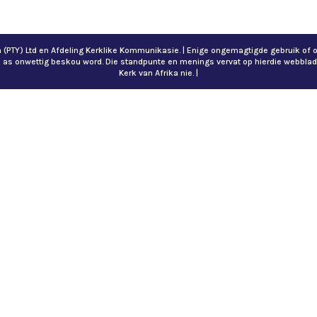
ch (PTY) Ltd en Afdeling Kerklike Kommunikasie. | Enige ongemagtigde gebruik 
n as onwettig beskou word. Die standpunte en menings vervat op hierdie webblad
Kerk van Afrika nie. |