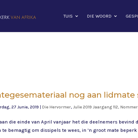
TUIS
DIE WOORD
GESP
tegesemateriaal nog aan lidmate 
dag, 27 Junie, 2019
|
Die Hervormer
,
Julie 2019 Jaargang 112, Nommer
an die einde van April vanjaar het die deelnemers bevind 
te bemagtig om dissipels te wees, in ’n groot mate beperk 