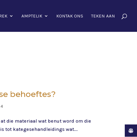
REK
AMPTELIK
KONTAK ONS
TEKEN AAN
se behoeftes?
 4
dat die materiaal wat benut word om die
is tot kategesehandleidings wat...