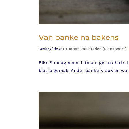
Van banke na bakens
Geskryf deur
Dr Johan van Staden (Sionspoort)
Elke Sondag neem lidmate getrou hul sitp
bietjie gemak. Ander banke kraak en wan