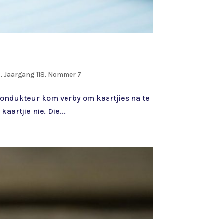
 Jaargang 118, Nommer 7
e kondukteur kom verby om kaartjies na te
aartjie nie. Die...