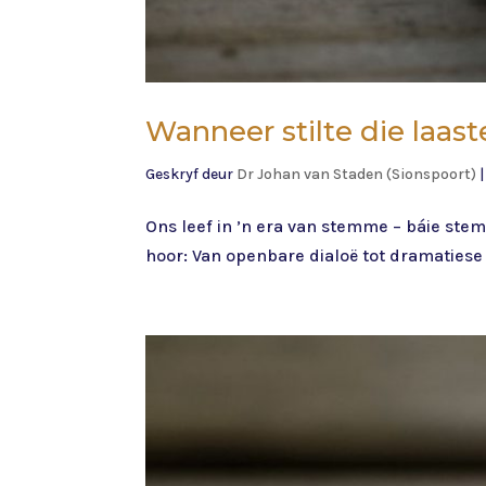
Wanneer stilte die laas
Geskryf deur
Dr Johan van Staden (Sionspoort)
Ons leef in ’n era van stemme – báie ste
hoor: Van openbare dialoë tot dramaties