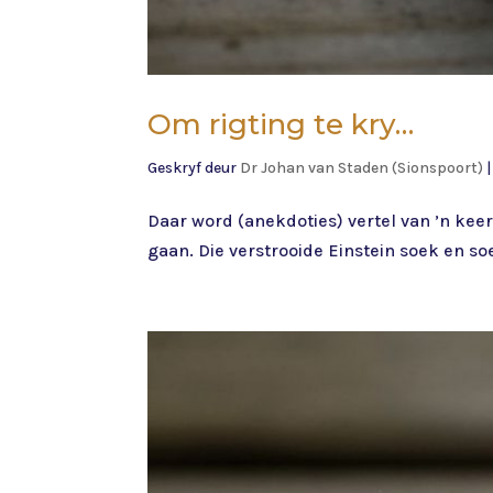
Om rigting te kry…
Geskryf deur
Dr Johan van Staden (Sionspoort)
Daar word (anekdoties) vertel van ’n keer
gaan. Die verstrooide Einstein soek en soek 