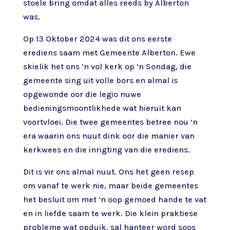
stoele bring omdat alles reeds by Alberton
was.
Op 13 Oktober 2024 was dit ons eerste
erediens saam met Gemeente Alberton. Ewe
skielik het ons ’n vol kerk op ’n Sondag, die
gemeente sing uit volle bors en almal is
opgewonde oor die legio nuwe
bedieningsmoontlikhede wat hieruit kan
voortvloei. Die twee gemeentes betree nou ’n
era waarin ons nuut dink oor die manier van
kerkwees en die inrigting van die erediens.
Dit is vir ons almal nuut. Ons het geen resep
om vanaf te werk nie, maar beide gemeentes
het besluit om met ’n oop gemoed hande te vat
en in liefde saam te werk. Die klein praktiese
probleme wat opduik, sal hanteer word soos