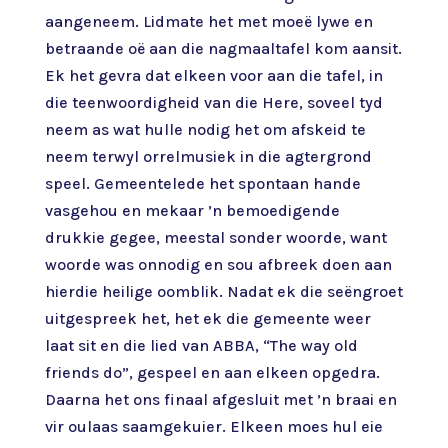
aangeneem. Lidmate het met moeë lywe en
betraande oë aan die nagmaaltafel kom aansit.
Ek het gevra dat elkeen voor aan die tafel, in
die teenwoordigheid van die Here, soveel tyd
neem as wat hulle nodig het om afskeid te
neem terwyl orrelmusiek in die agtergrond
speel. Gemeentelede het spontaan hande
vasgehou en mekaar ’n bemoedigende
drukkie gegee, meestal sonder woorde, want
woorde was onnodig en sou afbreek doen aan
hierdie heilige oomblik. Nadat ek die seëngroet
uitgespreek het, het ek die gemeente weer
laat sit en die lied van ABBA, “The way old
friends do”, gespeel en aan elkeen opgedra.
Daarna het ons finaal afgesluit met ’n braai en
vir oulaas saamgekuier. Elkeen moes hul eie