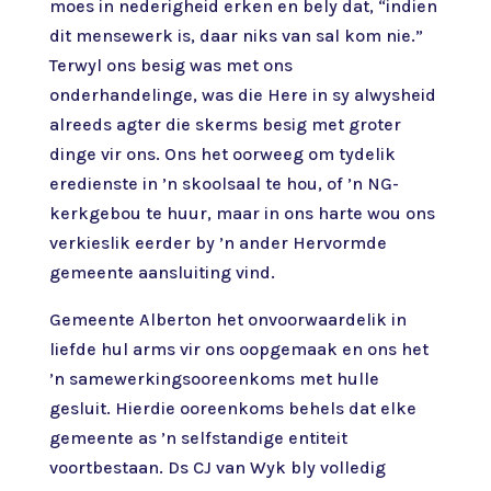
moes in nederigheid erken en bely dat, “indien
dit mensewerk is, daar niks van sal kom nie.”
Terwyl ons besig was met ons
onderhandelinge, was die Here in sy alwysheid
alreeds agter die skerms besig met groter
dinge vir ons. Ons het oorweeg om tydelik
eredienste in ’n skoolsaal te hou, of ’n NG-
kerkgebou te huur, maar in ons harte wou ons
verkieslik eerder by ’n ander Hervormde
gemeente aansluiting vind.
Gemeente Alberton het onvoorwaardelik in
liefde hul arms vir ons oopgemaak en ons het
’n samewerkingsooreenkoms met hulle
gesluit. Hierdie ooreenkoms behels dat elke
gemeente as ’n selfstandige entiteit
voortbestaan. Ds CJ van Wyk bly volledig