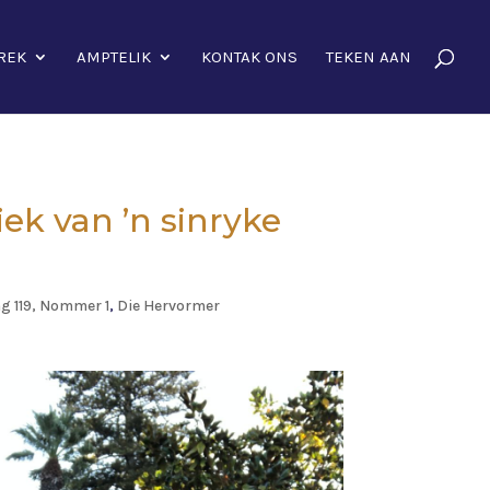
REK
AMPTELIK
KONTAK ONS
TEKEN AAN
ek van ’n sinryke
ng 119, Nommer 1
,
Die Hervormer