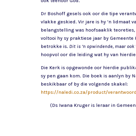
ook teenoor God.
Dr Boshoff gesels ook oor die tipe veran
vlakke geskied. Vir jare is hy ’n lidmaat
belangstelling was hoofsaaklik teoreties
voltooi hy sy praktiese jaar by Gemeente
betrokke is.
Dit is ’n opwindende, maar ook
hoopvol oor die leiding wat hy van hierd
Die Kerk is opgewonde oor hierdie publik
sy pen gaan kom. Die boek is aanlyn by 
beskikbaar of by die volgende skakel:
https://naledi.co.za/product/verantwoor
(Ds Iwana Kruger is leraar in Gemeen