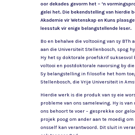
oor dekades gevorm het – ’n vormingspro
gelei het. Die bekendstelling van hierdie 
Akademie vir Wetenskap en Kuns plaasgev
leesstuk vir enige belangstellende leser.
Bo en behalwe die voltooiing van sy BTh a
aan die Universiteit Stellenbosch, spog h
Hy het sy doktorale proefskrif suksesvol b
voltooi en postdoktorale navorsing by di
Sy belangstelling in filosofie het hom to
Stellenbosch, die Vrije Universiteit in A
Hierdie werk is die produk van sy eie wor
probleme van ons samelewing. Hy is van 
ons behoort te voer – gesprekke oor geloof
projek poog om ander aan te moedig om n
onsself kan verantwoord. Dit sluit in ver