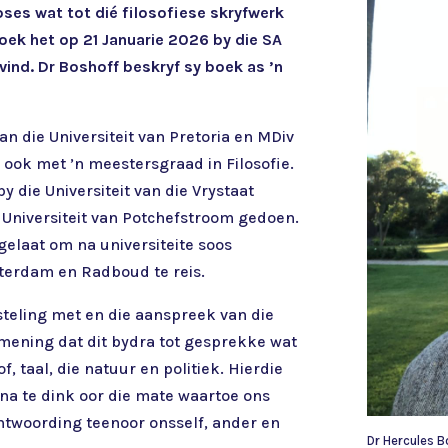
ses wat tot dié filosofiese skryfwerk
boek het op 21 Januarie 2026 by die SA
ind. Dr Boshoff beskryf sy boek as ’n
an die Universiteit van Pretoria en MDiv
y ook met ’n meestersgraad in Filosofie.
y die Universiteit van die Vrystaat
e Universiteit van Potchefstroom gedoen.
egelaat om na universiteite soos
msterdam en Radboud te reis.
steling met en die aanspreek van die
mening dat dit bydra tot gesprekke wat
, taal, die natuur en politiek. Hierdie
a te dink oor die mate waartoe ons
antwoording teenoor onsself, ander en
Dr Hercules B