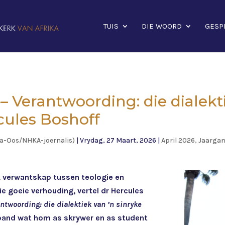
TUIS
DIE WOORD
GESP
 Verantwoording: die dialekti
cules Boshoff
ia-Oos/NHKA-joernalis)
|
Vrydag, 27 Maart, 2026
|
April 2026, Jaarga
k verwantskap tussen teologie en
ie goeie verhouding, vertel dr Hercules
ntwoording: die dialektiek van ’n sinryke
 band wat hom as skrywer en as student