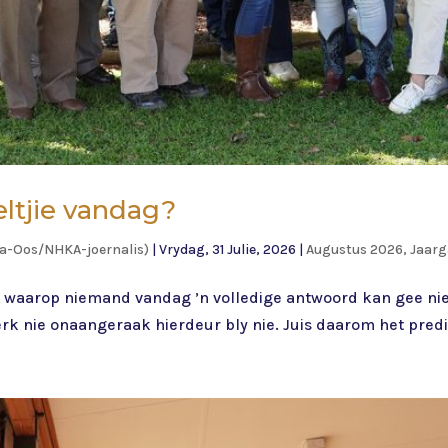
eltjie vandag?
ia-Oos/NHKA-joernalis)
|
Vrydag, 31 Julie, 2026
|
Augustus 2026, Jaarg
ag waarop niemand vandag ’n volledige antwoord kan gee nie.
k nie onaangeraak hierdeur bly nie. Juis daarom het predika