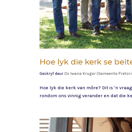
Hoe lyk die kerk se beit
Geskryf deur
Ds Iwana Kruger (Gemeente Pretor
Hoe lyk die kerk van môre? Dit is ’n vra
rondom ons vinnig verander en dat die ker