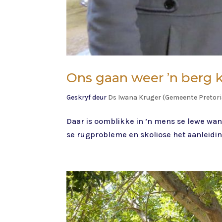
Ons gaan weer ’n berg k
Geskryf deur
Ds Iwana Kruger (Gemeente Pretor
Daar is oomblikke in ’n mens se lewe wan
se rugprobleme en skoliose het aanleidin