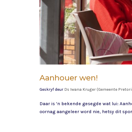
Aanhouer wen!
Geskryf deur
Ds Iwana Kruger (Gemeente Pretor
Daar is ’n bekende gesegde wat lui: Aanh
oornag aangeleer word nie, hetsy dit spor