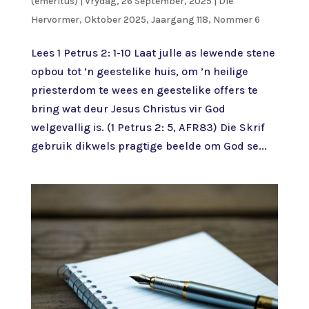
(emeritus)
|
Vrydag, 26 September, 2025
|
Die
Hervormer
,
Oktober 2025, Jaargang 118, Nommer 6
Lees 1 Petrus 2: 1-10 Laat julle as lewende stene
opbou tot ’n geestelike huis, om ’n heilige
priesterdom te wees en geestelike offers te
bring wat deur Jesus Christus vir God
welgevallig is. (1 Petrus 2: 5, AFR83) Die Skrif
gebruik dikwels pragtige beelde om God se...