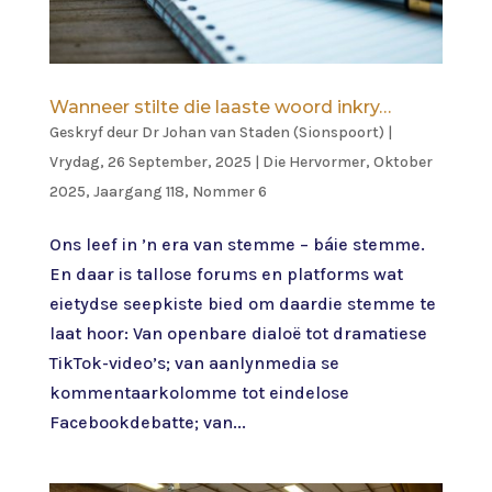
Wanneer stilte die laaste woord inkry…
Geskryf deur
Dr Johan van Staden (Sionspoort)
|
Vrydag, 26 September, 2025
|
Die Hervormer
,
Oktober
2025, Jaargang 118, Nommer 6
Ons leef in ’n era van stemme – báie stemme.
En daar is tallose forums en platforms wat
eietydse seepkiste bied om daardie stemme te
laat hoor: Van openbare dialoë tot dramatiese
TikTok-video’s; van aanlynmedia se
kommentaarkolomme tot eindelose
Facebookdebatte; van...