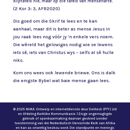
kliptafels nie, maar op die tafels van menseharte.
(2 Kor 3: 3, AFR2020)
Dis goed om die Skrif te lees en te kan
aanhaal, maar dit is beter as mense Jesus in
jou raak lees nog vóór jy ’n enkele vers noem.
Die wêreld het gelowiges nodig wie se lewens
iets sê, iets van Christus wys – selfs al sê hulle
niks.
Kom ons wees ook lewende briewe. Ons is dalk
die enigste Bybel wat baie mense gaan lees.
© 2025 NHKA. Ontwerp en internetdienste deur Delitech (PTY) Ltd
en Afdeling Kerklike Kommunikasie. | Enige ongemagtigde
gebruik of openbaarmaking daarvan geskied sonder
toestemming van die Nederduitsch Hervormde Kerk van Afrika
en kan as onwettig beskou word. Die standpunte en menings