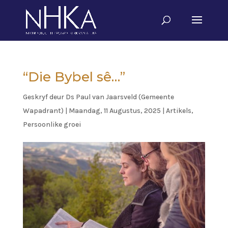
“Die Bybel sê…”
Geskryf deur
Ds Paul van Jaarsveld (Gemeente
Wapadrant)
|
Maandag, 11 Augustus, 2025
|
Artikels
,
Persoonlike groei