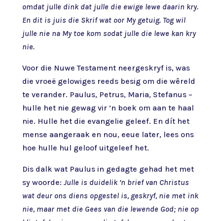
omdat julle dink dat julle die ewige lewe daarin kry.
En dit is juis die Skrif wat oor My getuig. Tog wil
julle nie na My toe kom sodat julle die lewe kan kry
nie.
Voor die Nuwe Testament neergeskryf is, was
die vroeë gelowiges reeds besig om die wêreld
te verander. Paulus, Petrus, Maria, Stefanus –
hulle het nie gewag vir ’n boek om aan te haal
nie. Hulle het die evangelie geleef. En dít het
mense aangeraak en nou, eeue later, lees ons
hoe hulle hul geloof uitgeleef het.
Dis dalk wat Paulus in gedagte gehad het met
sy woorde:
Julle is duidelik ’n brief van Christus
wat deur ons diens opgestel is, geskryf, nie met ink
nie, maar met die Gees van die lewende God; nie op