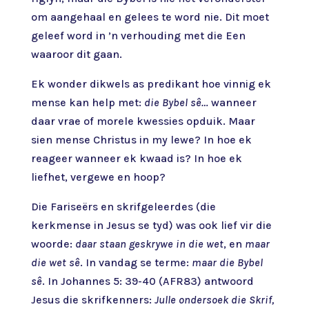
om aangehaal en gelees te word nie. Dit moet
geleef word in ’n verhouding met die Een
waaroor dit gaan.
Ek wonder dikwels as predikant hoe vinnig ek
mense kan help met:
die Bybel sê…
wanneer
daar vrae of morele kwessies opduik. Maar
sien mense Christus in my lewe? In hoe ek
reageer wanneer ek kwaad is? In hoe ek
liefhet, vergewe en hoop?
Die Fariseërs en skrifgeleerdes (die
kerkmense in Jesus se tyd) was ook lief vir die
woorde:
daar staan geskrywe in die wet
, en
maar
die wet sê
. In vandag se terme:
maar die Bybel
sê
. In Johannes 5: 39-40 (AFR83) antwoord
Jesus die skrifkenners:
Julle ondersoek die Skrif,