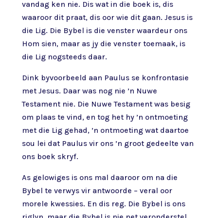
vandag ken nie. Dis wat in die boek is, dis
waaroor dit praat, dis oor wie dit gaan. Jesus is
die Lig. Die Bybel is die venster waardeur ons
Hom sien, maar as jy die venster toemaak, is
die Lig nogsteeds daar.
Dink byvoorbeeld aan Paulus se konfrontasie
met Jesus. Daar was nog nie ’n Nuwe
Testament nie. Die Nuwe Testament was besig
om plaas te vind, en tog het hy ’n ontmoeting
met die Lig gehad, ’n ontmoeting wat daartoe
sou lei dat Paulus vir ons ’n groot gedeelte van
ons boek skryf.
As gelowiges is ons mal daaroor om na die
Bybel te verwys vir antwoorde – veral oor
morele kwessies. En dis reg. Die Bybel is ons
riglyn, maar die Bybel is nie net veronderstel