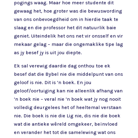
pogings waag. Maar hoe meer studente dit
gewaag het, hoe groter was die bewuswording
van ons onbevoegdheid om in hierdie taak te
slaag en die professor het dit natuurlik baie
geniet. Uiteindelik het ons net vir onsself en vir
mekaar gelag – maar die ongemaklike tipe lag
as jy besef jy is uit jou diepte.
Ek sal verewig daardie dag onthou toe ek
besef dat die Bybel nie die middelpunt van ons
geloof is nie. Dit is ’n boek. En jou
geloof/oortuiging kan nie alleenlik afhang van
’n boek nie – veral nie ’n boek wat jy nog nooit
volledig deurgelees het of heeltemal verstaan
nie. Die boek is nie die Lig nie, dis nie die boek
wat die antieke wêreld omgekeer, beïnvloed
en verander het tot die samelewing wat ons